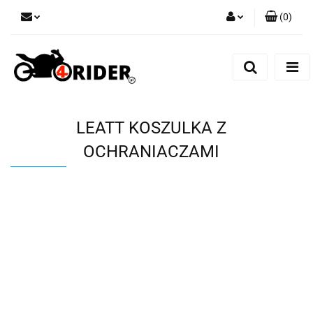
(
0
)
Zaloguj się
Zarejestruj się
Dodaj zgłoszenie
LEATT KOSZULKA Z
OCHRANIACZAMI