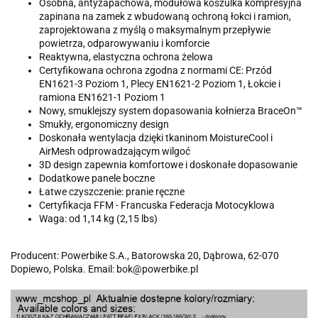
Osobna, antyzapachowa, modułowa koszulka kompresyjna
zapinana na zamek z wbudowaną ochroną łokci i ramion,
zaprojektowana z myślą o maksymalnym przepływie
powietrza, odparowywaniu i komforcie
Reaktywna, elastyczna ochrona żelowa
Certyfikowana ochrona zgodna z normami CE: Przód
EN1621-3 Poziom 1, Plecy EN1621-2 Poziom 1, Łokcie i
ramiona EN1621-1 Poziom 1
Nowy, smuklejszy system dopasowania kołnierza BraceOn™
Smukły, ergonomiczny design
Doskonała wentylacja dzięki tkaninom MoistureCool i
AirMesh odprowadzającym wilgoć
3D design zapewnia komfortowe i doskonałe dopasowanie
Dodatkowe panele boczne
Łatwe czyszczenie: pranie ręczne
Certyfikacja FFM - Francuska Federacja Motocyklowa
Waga: od 1,14 kg (2,15 lbs)
Producent: Powerbike S.A., Batorowska 20, Dąbrowa, 62-070
Dopiewo, Polska. Email: bok@powerbike.pl