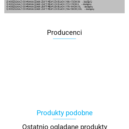
Producenci
100 Procent
Produkty podobne
100%
Ostatnio oglądane produkty