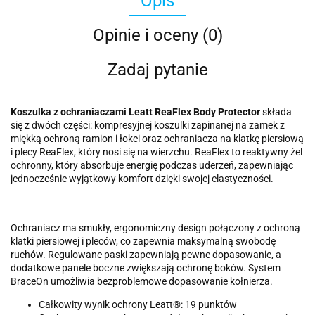
Opis
Opinie i oceny (0)
Zadaj pytanie
Koszulka z ochraniaczami Leatt ReaFlex Body Protector
składa
się z dwóch części: kompresyjnej koszulki zapinanej na zamek z
miękką ochroną ramion i łokci oraz ochraniacza na klatkę piersiową
i plecy ReaFlex, który nosi się na wierzchu. ReaFlex to reaktywny żel
ochronny, który absorbuje energię podczas uderzeń, zapewniając
jednocześnie wyjątkowy komfort dzięki swojej elastyczności.
Ochraniacz ma smukły, ergonomiczny design połączony z ochroną
klatki piersiowej i pleców, co zapewnia maksymalną swobodę
ruchów. Regulowane paski zapewniają pewne dopasowanie, a
dodatkowe panele boczne zwiększają ochronę boków. System
BraceOn umożliwia bezproblemowe dopasowanie kołnierza.
Całkowity wynik ochrony Leatt®: 19 punktów