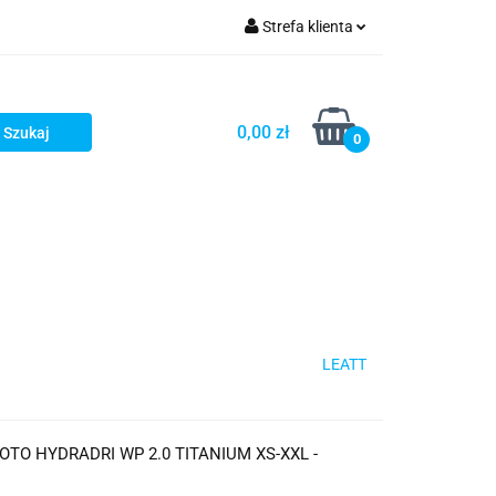
Strefa klienta
iacze
Zaloguj się
Rowerowe
Zarejestruj się
0,00 zł
0
Dodaj zgłoszenie
słony
Dla dzieci
Dla kobiet
LEATT
TO HYDRADRI WP 2.0 TITANIUM XS-XXL -