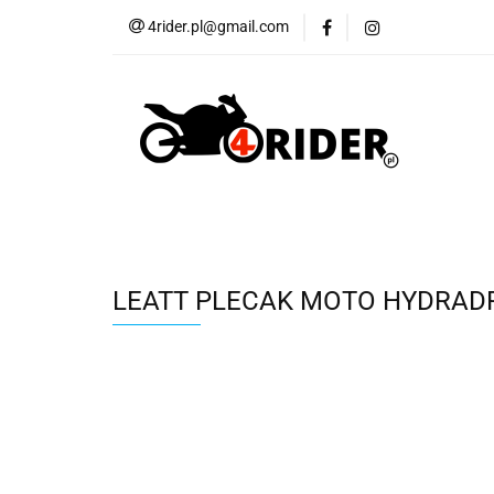
4rider.pl@gmail.com
Akcesoria motocyk
Szyby, Gmole, Osł
Wszystkie
Akcesoria motocyklowe
Bagaż
But
Cross i enduro
Rowerowe
Wszystk
LEATT PLECAK MOTO HYDRADRI