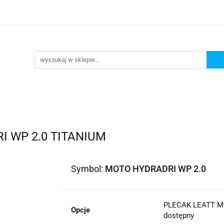
lowe
Bagaż
Buty i odzież
Kaski
Ochran
ony
Dla dzieci
Dla kobiet
Cross i enduro
y i odzież
Kaski
Ochraniacze
Szyby, Gmole, O
ie
 WP 2.0 TITANIUM
Symbol:
MOTO HYDRADRI WP 2.0
PLECAK LEATT MO
Opcje
dostępny