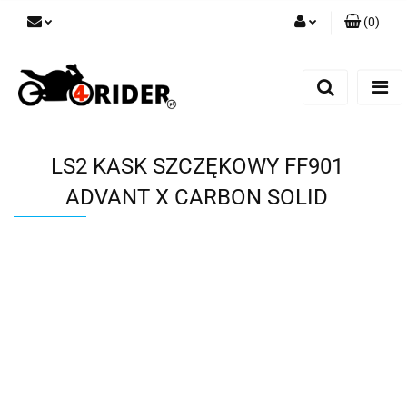
(
0
)
Zaloguj się
Zarejestruj się
Dodaj zgłoszenie
LS2 KASK SZCZĘKOWY FF901
ADVANT X CARBON SOLID