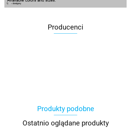
Producenci
100 Procent
Produkty podobne
100%
Ostatnio oglądane produkty