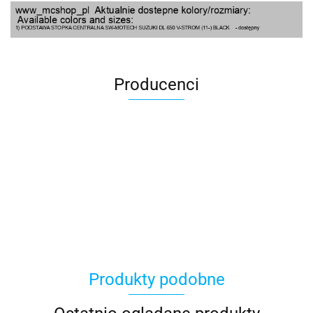
Producenci
100 Procent
Produkty podobne
100%