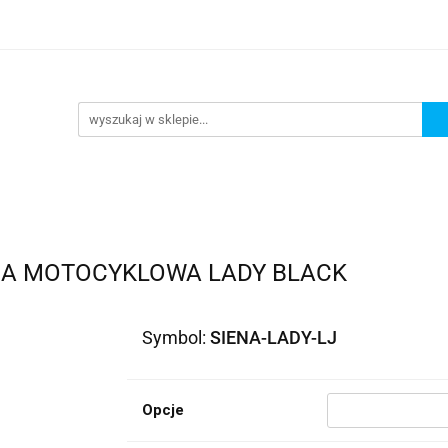
lowe
Bagaż
Buty i odzież
Kaski
Ochrania
ony
Dla dzieci
Dla kobiet
Cross i enduro
R
 i odzież
Kaski
Ochraniacze
Szyby, Gmole, Osł
e
NA MOTOCYKLOWA LADY BLACK
Symbol:
SIENA-LADY-LJ
Opcje