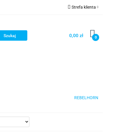
Strefa klienta
cze
Zaloguj się
owerowe
Zarejestruj się
0,00 zł
0
Dodaj zgłoszenie
ony
Dla dzieci
Dla kobiet
REBELHORN