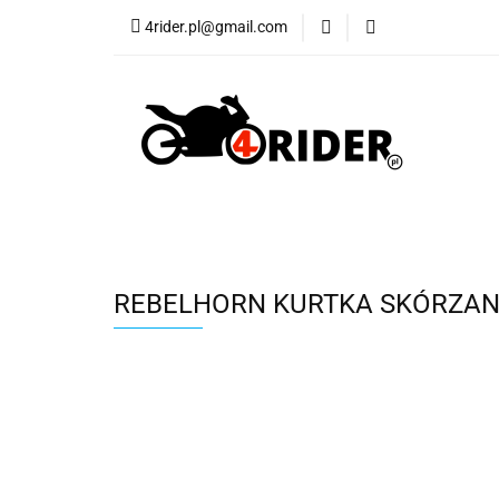
4rider.pl@gmail.com
Akcesoria motocyk
Szyby, Gmole, Osł
Wszystkie
Akcesoria motocyklowe
Bagaż
Buty
Cross i enduro
Rowerowe
Wszystki
REBELHORN KURTKA SKÓRZA