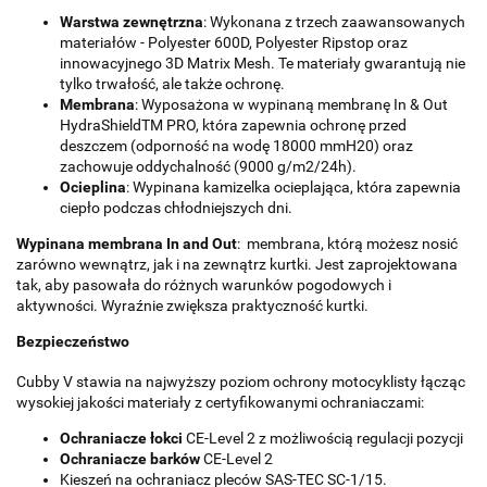
Warstwa zewnętrzna
: Wykonana z trzech zaawansowanych
materiałów - Polyester 600D, Polyester Ripstop oraz
innowacyjnego 3D Matrix Mesh. Te materiały gwarantują nie
tylko trwałość, ale także ochronę.
Membrana
: Wyposażona w wypinaną membranę In & Out
HydraShieldTM PRO, która zapewnia ochronę przed
deszczem (odporność na wodę 18000 mmH20) oraz
zachowuje oddychalność (9000 g/m2/24h).
Ocieplina
: Wypinana kamizelka ocieplająca, która zapewnia
ciepło podczas chłodniejszych dni.
Wypinana membrana In and Out
: membrana, którą możesz nosić
zarówno wewnątrz, jak i na zewnątrz kurtki. Jest zaprojektowana
tak, aby pasowała do różnych warunków pogodowych i
aktywności. Wyraźnie zwiększa praktyczność kurtki.
Bezpieczeństwo
Cubby V stawia na najwyższy poziom ochrony motocyklisty łącząc
wysokiej jakości materiały z certyfikowanymi ochraniaczami:
Ochraniacze łokci
CE-Level 2 z możliwością regulacji pozycji
Ochraniacze barków
CE-Level 2
Kieszeń na ochraniacz pleców SAS-TEC SC-1/15.