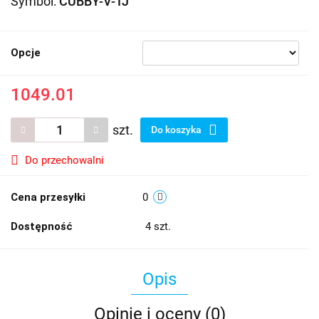
Symbol:
CUBBY-V-TJ
Opcje
1049.01
szt.
Do koszyka
Do przechowalni
Cena przesyłki
0
Dostępność
4
szt.
Opis
Opinie i oceny (0)