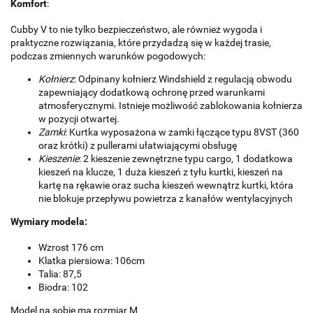
Komfort
:
Cubby V to nie tylko bezpieczeństwo, ale również wygoda i
praktyczne rozwiązania, które przydadzą się w każdej trasie,
podczas zmiennych warunków pogodowych:
Kołnierz
: Odpinany kołnierz Windshield z regulacją obwodu
zapewniający dodatkową ochronę przed warunkami
atmosferycznymi. Istnieje możliwość zablokowania kołnierza
w pozycji otwartej.
Zamki
: Kurtka wyposażona w zamki łączące typu 8VST (360
oraz krótki) z pullerami ułatwiającymi obsługę
Kieszenie
: 2 kieszenie zewnętrzne typu cargo, 1 dodatkowa
kieszeń na klucze, 1 duża kieszeń z tyłu kurtki, kieszeń na
kartę na rękawie oraz sucha kieszeń wewnątrz kurtki, która
nie blokuje przepływu powietrza z kanałów wentylacyjnych
Wymiary modela:
Wzrost 176 cm
Klatka piersiowa: 106cm
Talia: 87,5
Biodra: 102
Model na sobie ma rozmiar M