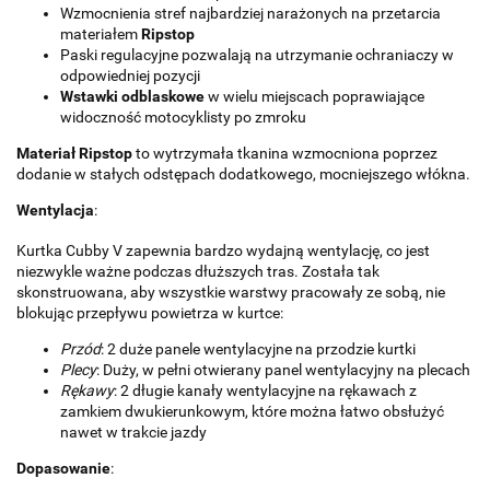
Wzmocnienia stref najbardziej narażonych na przetarcia
materiałem
Ripstop
Paski regulacyjne pozwalają na utrzymanie ochraniaczy w
odpowiedniej pozycji
Wstawki odblaskowe
w wielu miejscach poprawiające
widoczność motocyklisty po zmroku
Materiał Ripstop
to wytrzymała tkanina wzmocniona poprzez
dodanie w stałych odstępach dodatkowego, mocniejszego włókna.
Wentylacja
:
Kurtka Cubby V zapewnia bardzo wydajną wentylację, co jest
niezwykle ważne podczas dłuższych tras. Została tak
skonstruowana, aby wszystkie warstwy pracowały ze sobą, nie
blokując przepływu powietrza w kurtce:
Przód
: 2 duże panele wentylacyjne na przodzie kurtki
Plecy
: Duży, w pełni otwierany panel wentylacyjny na plecach
Rękawy
: 2 długie kanały wentylacyjne na rękawach z
zamkiem dwukierunkowym, które można łatwo obsłużyć
nawet w trakcie jazdy
Dopasowanie
: