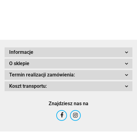
szara-czarna
antracytow
Evo II
jasno-
szara
Adrenaline
Informacje
O sklepie
AIROH
Termin realizacji zamówienia:
Koszt transportu:
Znajdziesz nas na
Airoh 2016