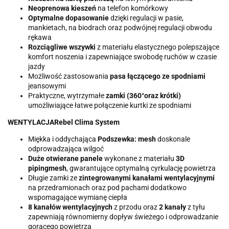
Neoprenowa kieszeń
na telefon komórkowy
Optymalne dopasowanie
dzięki regulacji w pasie,
mankietach, na biodrach oraz podwójnej regulacji obwodu
rękawa
Rozciągliwe wszywki
z materiału elastycznego polepszające
komfort noszenia i zapewniające swobodę ruchów w czasie
jazdy
Możliwość zastosowania
pasa łączącego ze spodniami
jeansowymi
Praktyczne, wytrzymałe
zamki (360°oraz krótki)
umożliwiające łatwe połączenie kurtki ze spodniami
WENTYLACJA
Rebel Clima System
Miękka i oddychająca
Podszewka: mesh
doskonale
odprowadzająca wilgoć
Duże otwierane panele
wykonane z materiału
3D
pipingmesh
, gwarantujące optymalną cyrkulację powietrza
Długie zamki ze
zintegrowanymi kanałami wentylacyjnymi
na przedramionach oraz pod pachami dodatkowo
wspomagające wymianę ciepła
8 kanałów wentylacyjnych
z przodu oraz
2 kanały
z tyłu
zapewniają równomierny dopływ świeżego i odprowadzanie
gorącego powietrza