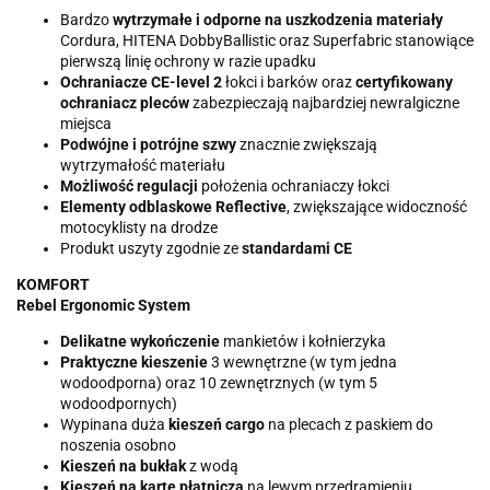
Bardzo
wytrzymałe i odporne na uszkodzenia materiały
Cordura, HITENA DobbyBallistic oraz Superfabric stanowiące
pierwszą linię ochrony w razie upadku
Ochraniacze CE-level 2
łokci i barków oraz
certyfikowany
ochraniacz pleców
zabezpieczają najbardziej newralgiczne
miejsca
Podwójne i potrójne szwy
znacznie zwiększają
wytrzymałość materiału
Możliwość regulacji
położenia ochraniaczy łokci
Elementy odblaskowe Reflective
, zwiększające widoczność
motocyklisty na drodze
Produkt uszyty zgodnie ze
standardami CE
KOMFORT
Rebel Ergonomic System
Delikatne wykończenie
mankietów i kołnierzyka
Praktyczne kieszenie
3 wewnętrzne (w tym jedna
wodoodporna) oraz 10 zewnętrznych (w tym 5
wodoodpornych)
Wypinana duża
kieszeń cargo
na plecach z paskiem do
noszenia osobno
Kieszeń na bukłak
z wodą
Kieszeń na kartę płatniczą
na lewym przedramieniu