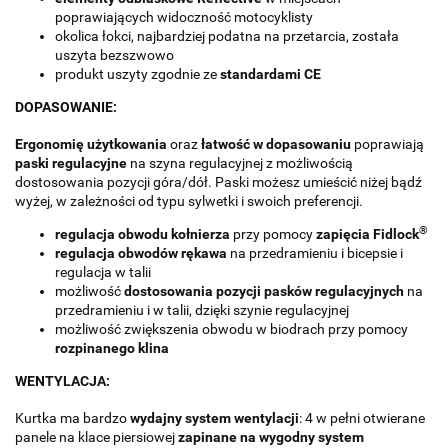
poprawiających widoczność motocyklisty
okolica łokci, najbardziej podatna na przetarcia, została
uszyta bezszwowo
produkt uszyty zgodnie ze
standardami CE
DOPASOWANIE:
Ergonomię użytkowania
oraz
łatwość w dopasowaniu
poprawiają
paski regulacyjne
na szyna regulacyjnej z możliwością
dostosowania pozycji góra/dół. Paski możesz umieścić niżej bądź
wyżej, w zależności od typu sylwetki i swoich preferencji.
®
regulacja obwodu kołnierza
przy pomocy
zapięcia Fidlock
regulacja obwodów rękawa
na przedramieniu i bicepsie i
regulacja w talii
możliwość
dostosowania pozycji pasków regulacyjnych
na
przedramieniu i w talii, dzięki szynie regulacyjnej
możliwość zwiększenia obwodu w biodrach przy pomocy
rozpinanego klina
WENTYLACJA:
Kurtka ma bardzo
wydajny system wentylacji
: 4 w pełni otwierane
panele na klace piersiowej
zapinane na wygodny system