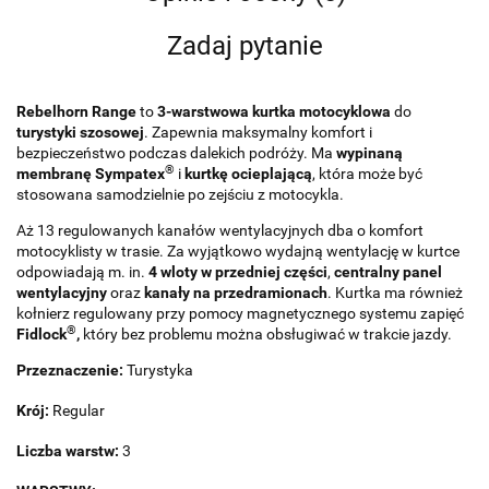
Zadaj pytanie
Rebelhorn Range
to
3-warstwowa kurtka
motocyklowa
do
turystyki szosowej
. Zapewnia maksymalny komfort i
bezpieczeństwo podczas dalekich podróży. Ma
wypinaną
®
membranę Sympatex
i
kurtkę ocieplającą
, która może być
stosowana samodzielnie po zejściu z motocykla.
Aż 13 regulowanych kanałów wentylacyjnych dba o komfort
motocyklisty w trasie. Za wyjątkowo wydajną wentylację w kurtce
odpowiadają m. in.
4 wloty w przedniej części
,
centralny panel
wentylacyjny
oraz
kanały na przedramionach
. Kurtka ma również
kołnierz regulowany przy pomocy magnetycznego systemu zapięć
®
Fidlock
,
który bez problemu można obsługiwać w trakcie jazdy.
Przeznaczenie:
Turystyka
Krój:
Regular
Liczba warstw:
3