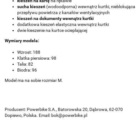
kieszeń na kartę
na rękawie
sucha kieszeń
(wodoodporna) wewnątrz kurtki, nieblokująca
przepływu powietrza z kanałów wentylacyjnych
kieszeń na dokumenty wewnątrz kurtki
dodatkowa kieszeń elastyczna wewnątrz kurtki
dwie kieszenie na kurtce ocieplającej
Wymiary modela:
Wzrost: 188
Klatka piersiowa: 98
Talia: 82
Biodra: 96
Model ma na sobie rozmiar M.
Producent: Powerbike S.A., Batorowska 20, Dąbrowa, 62-070
Dopiewo, Polska. Email: bok@powerbike.pl