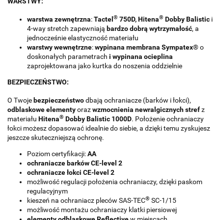
WARSTWY:
®
®
warstwa zewnętrzna
:
Tactel
750D,
Hitena
Dobby Balistic
i
4-way stretch zapewniają
bardzo dobrą wytrzymałość
, a
jednocześnie elastyczność materiału
warstwy wewnętrzne
:
wypinana membrana Sympatex
® o
doskonałych parametrach
i wypinana ocieplina
zaprojektowana jako kurtka do noszenia oddzielnie
BEZPIECZEŃSTWO:
O Twoje
bezpieczeństwo
dbają ochraniacze (barków i łokci),
odblaskowe elementy
oraz
wzmocnienia newralgicznych
stref
z
®
materiału
Hitena
Dobby Balistic 1000D
. Położenie ochraniaczy
łokci możesz dopasować idealnie do siebie, a dzięki temu zyskujesz
jeszcze skuteczniejszą ochronę.
Poziom certyfikacji:
AA
ochraniacze barków CE-level 2
ochraniacze łokci CE-level 2
możliwość regulacji położenia ochraniaczy, dzięki paskom
regulacyjnym
®
kieszeń na ochraniacz pleców SAS-TEC
SC-1/15
możliwość montażu ochraniaczy klatki piersiowej
elementy odblaskowe Reflective
w miejscach