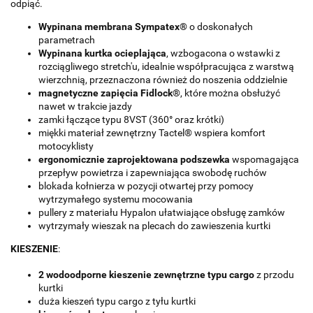
odpiąć.
Wypinana membrana Sympatex®
o doskonałych
parametrach
Wypinana kurtka ocieplająca
, wzbogacona o wstawki z
rozciągliwego stretch'u, idealnie współpracująca z warstwą
wierzchnią, przeznaczona również do noszenia oddzielnie
magnetyczne zapięcia Fidlock
®, które można obsłużyć
nawet w trakcie jazdy
zamki łączące typu 8VST (360
°
oraz krótki)
miękki materiał zewnętrzny Tactel® wspiera komfort
motocyklisty
ergonomicznie zaprojektowana podszewka
wspomagająca
przepływ powietrza i zapewniająca swobodę ruchów
blokada kołnierza w pozycji otwartej przy pomocy
wytrzymałego systemu mocowania
pullery z materiału Hypalon ułatwiające obsługę zamków
wytrzymały wieszak na plecach do zawieszenia kurtki
KIESZENIE
:
2 wodoodporne kieszenie zewnętrzne typu cargo
z przodu
kurtki
duża kieszeń typu cargo z tyłu kurtki