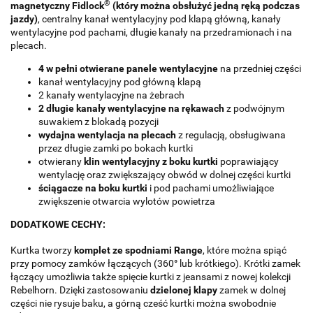
®
magnetyczny Fidlock
(który można obsłużyć jedną ręką podczas
jazdy)
, centralny kanał wentylacyjny pod klapą główną, kanały
wentylacyjne pod pachami, długie kanały na przedramionach i na
plecach.
4 w pełni otwierane panele wentylacyjne
na przedniej części
kanał wentylacyjny pod główną klapą
2 kanały wentylacyjne na żebrach
2 długie kanały wentylacyjne na rękawach
z podwójnym
suwakiem z blokadą pozycji
wydajna wentylacja na plecach
z regulacją, obsługiwana
przez długie zamki po bokach kurtki
otwierany
klin wentylacyjny z boku kurtki
poprawiający
wentylację oraz zwiększający obwód w dolnej części kurtki
ściągacze na boku kurtki
i pod pachami umożliwiające
zwiększenie otwarcia wylotów powietrza
DODATKOWE CECHY:
Kurtka tworzy
komplet ze spodniami Range
, które można spiąć
przy pomocy zamków łączących (360
°
lub krótkiego). Krótki zamek
łączący umożliwia także spięcie kurtki z jeansami z nowej kolekcji
Rebelhorn. Dzięki zastosowaniu
dzielonej klapy
zamek w dolnej
części nie rysuje baku, a górną cześć kurtki można swobodnie