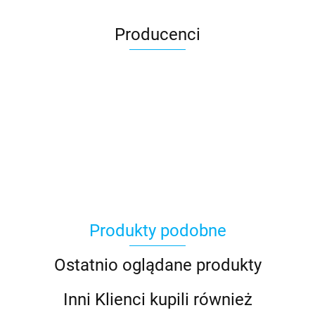
Producenci
100 Procent
Produkty podobne
100%
Ostatnio oglądane produkty
Inni Klienci kupili również