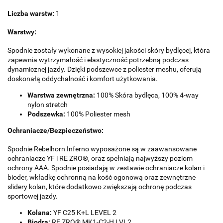
Liczba warstw:
1
Warstwy:
Spodnie zostały wykonane z wysokiej jakości skóry bydlęcej, która
zapewnia wytrzymałość i elastyczność potrzebną podczas
dynamicznej jazdy. Dzięki podszewce z poliester meshu, oferują
doskonałą oddychalność i komfort użytkowania.
Warstwa zewnętrzna:
100% Skóra bydlęca, 100% 4-way
nylon stretch
Podszewka:
100% Poliester mesh
Ochraniacze/Bezpieczeństwo:
Spodnie Rebelhorn Inferno wyposażone są w zaawansowane
ochraniacze YF i RE ZRO®, oraz spełniają najwyższy poziom
ochrony AAA. Spodnie posiadają w zestawie ochraniacze kolan i
bioder, wkładkę ochronną na kość ogonową oraz zewnętrzne
slidery kolan, które dodatkowo zwiększają ochronę podczas
sportowej jazdy.
Kolana:
YF C25 K+L LEVEL 2
Biodra:
RE ZRO® MK1-C2-H LVL2