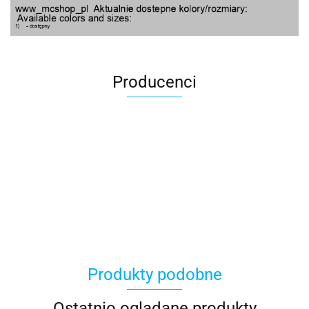
Producenci
100 Procent
Produkty podobne
100%
Ostatnio oglądane produkty