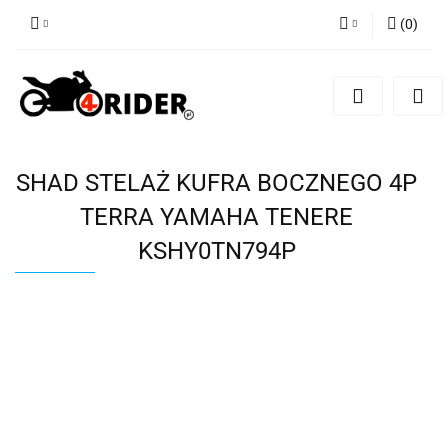
(
0
)
Zaloguj się
Zarejestruj się
Dodaj zgłoszenie
SHAD STELAŻ KUFRA BOCZNEGO 4P
TERRA YAMAHA TENERE
KSHY0TN794P