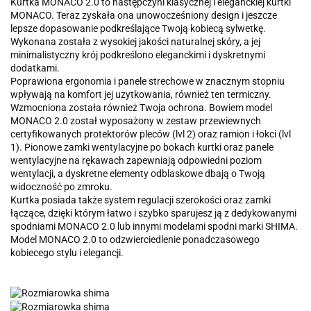
Kurtka MONACO 2.0 to następczyni klasycznej i eleganckiej kurtki
MONACO. Teraz zyskała ona unowocześniony design i jeszcze
lepsze dopasowanie podkreślające Twoją kobiecą sylwetkę.
Wykonana została z wysokiej jakości naturalnej skóry, a jej
minimalistyczny krój podkreślono eleganckimi i dyskretnymi
dodatkami.
Poprawiona ergonomia i panele strechowe w znacznym stopniu
wpływają na komfort jej uzytkowania, również ten termiczny.
Wzmocniona została również Twoja ochrona. Bowiem model
MONACO 2.0 został wyposażony w zestaw przewiewnych
certyfikowanych protektorów pleców (lvl 2) oraz ramion i łokci (lvl
1). Pionowe zamki wentylacyjne po bokach kurtki oraz panele
wentylacyjne na rękawach zapewniają odpowiedni poziom
wentylacji, a dyskretne elementy odblaskowe dbają o Twoją
widoczność po zmroku.
Kurtka posiada także system regulacji szerokości oraz zamki
łączące, dzięki którym łatwo i szybko sparujesz ją z dedykowanymi
spodniami MONACO 2.0 lub innymi modelami spodni marki SHIMA.
Model MONACO 2.0 to odzwierciedlenie ponadczasowego
kobiecego stylu i elegancji.