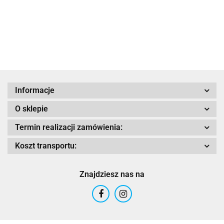
1576.17
1185.00
1749.00
czarna
SKÓRA AKIRA
SKÓRZANA
FASTER V2
BLACK-WHITE
COBURN
cza
Adrenaline
Informacje
O sklepie
AIROH
Termin realizacji zamówienia:
Koszt transportu:
Znajdziesz nas na
Airoh 2016