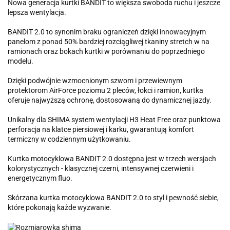
Nowa generacja kurtki BANDIT to większa swoboda ruchu i jeszcze
lepsza wentylacja.
BANDIT 2.0 to synonim braku ograniczeń dzięki innowacyjnym
panelom z ponad 50% bardziej rozciągliwej tkaniny stretch w na
ramionach oraz bokach kurtki w porównaniu do poprzedniego
modelu.
Dzięki podwójnie wzmocnionym szwom i przewiewnym
protektorom AirForce poziomu 2 pleców, łokci i ramion, kurtka
oferuje najwyższą ochronę, dostosowaną do dynamicznej jazdy.
Unikalny dla SHIMA system wentylacji H3 Heat Free oraz punktowa
perforacja na klatce piersiowej i karku, gwarantują komfort
termiczny w codziennym użytkowaniu.
Kurtka motocyklowa BANDIT 2.0 dostępna jest w trzech wersjach
kolorystycznych - klasycznej czerni, intensywnej czerwieni i
energetycznym fluo.
Skórzana kurtka motocyklowa BANDIT 2.0 to styl i pewność siebie,
które pokonają każde wyzwanie.