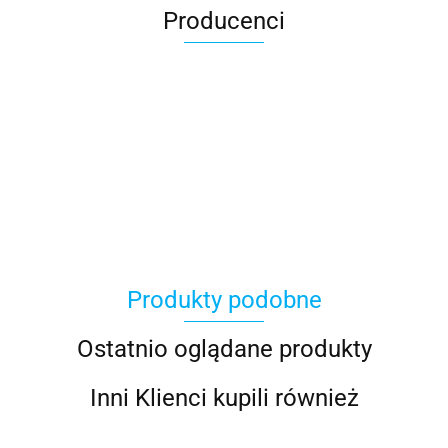
Producenci
100 Procent
Produkty podobne
100%
Ostatnio oglądane produkty
Inni Klienci kupili również