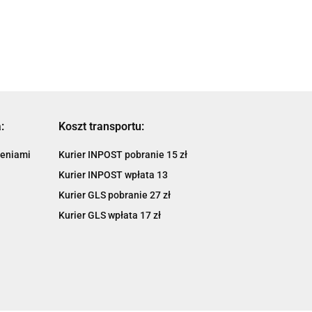
995.17
MONOKEY HONDA
870.67
TENERE
CRF1100L
:
Koszt transportu:
ieniami
Kurier INPOST pobranie 15 zł
Kurier INPOST wpłata 13
Kurier GLS pobranie 27 zł
Kurier GLS wpłata 17 zł