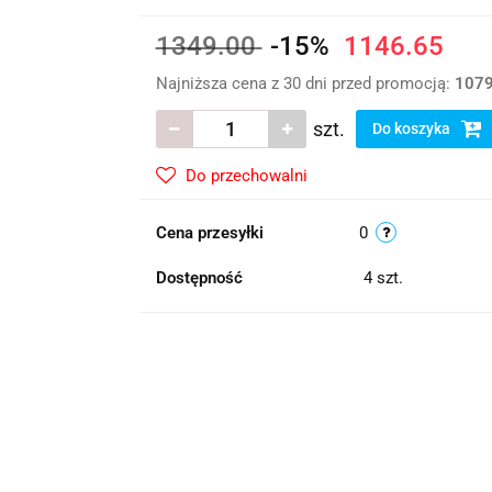
1349.00
-15%
1146.65
Najniższa cena z 30 dni przed promocją:
1079
szt.
Do koszyka
Do przechowalni
Cena przesyłki
0
Dostępność
4
szt.