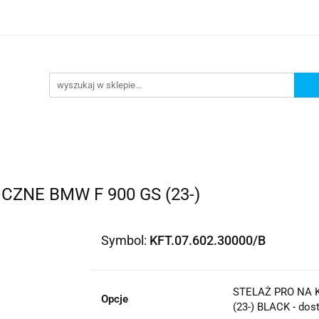
lowe
Bagaż
Buty i odzież
Kaski
Ochran
ony
Dla dzieci
Dla kobiet
Cross i enduro
y i odzież
Kaski
Ochraniacze
Szyby, Gmole, O
ie
ZNE BMW F 900 GS (23-)
Symbol:
KFT.07.602.30000/B
STELAŻ PRO NA 
Opcje
(23-) BLACK - dos