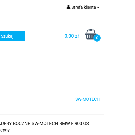
Strefa klienta
iacze
Zaloguj się
Rowerowe
Zarejestruj się
0,00 zł
0
Dodaj zgłoszenie
słony
Dla dzieci
Dla kobiet
SW-MOTECH
KUFRY BOCZNE SW-MOTECH BMW F 900 GS
tępny