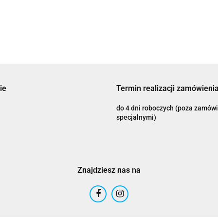
FIT CAM HONDA
939.56
MONOKEY HONDA
820.87
CRF1100L
CB
CRF1100L
Adrenaline
ie
Termin realizacji zamówienia
do 4 dni roboczych (poza zamów
specjalnymi)
AIROH
Znajdziesz nas na
Airoh 2016