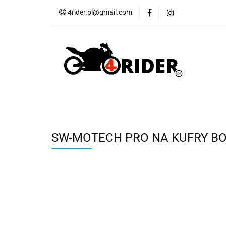
4rider.pl@gmail.com
Akcesoria motocyk
Szyby, Gmole, Osł
Wszystkie
Akcesoria motocyklowe
Bagaż
But
Cross i enduro
Rowerowe
Wszystk
SW-MOTECH PRO NA KUFRY BOC