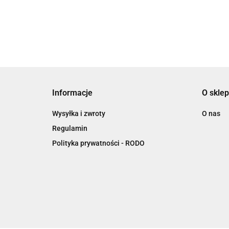
14)
F800GS
OUTBACK Tracer
900
Informacje
O sklep
Wysyłka i zwroty
O nas
Regulamin
Polityka prywatności - RODO