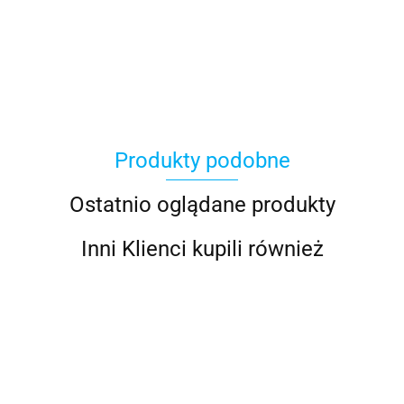
100 Procent
Produkty podobne
100%
Ostatnio oglądane produkty
Inni Klienci kupili również
Accel
GIVI