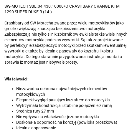
SW-MOTECH SBL.04.430.10000/O CRASHBARY ORANGE KTM
1290 SUPER DUKE R (14-)
Crashbary od SW-Motecha zwane przez wielu motocyklistów jako
gmole zwiększają znacząco bezpieczeństwo motocykla.
Zabezpieczają nie tylko silnik zbiornik owiewki ale także wiele innych
elementów motocykla podczas wywrotki. Są tak zaprojektowane
by perfekcyjnie zabezpieczyć motocykl przed skutkami ewentualnej
wywrotki ale także by idealnie pasowały do kształtu i koloru
motocykla. Do tego starannie przygotowana instrukcja montażu
sprawia iż montaż jest niebywale prosty.
Właściwości:
Niezawodna ochrona najważniejszych elementów
motocyklowych
Elegancki wygląd pasujący kształtem do motocykla
Wytrzymała konstrukcja i stabilne połączenie z ramą
Średnica rury 27 mm
Nie wpływa na właściwości jezdne motocykla
Doskonała odporność na korozję (powłoka proszkowa)
Idealnie dopasowanie.