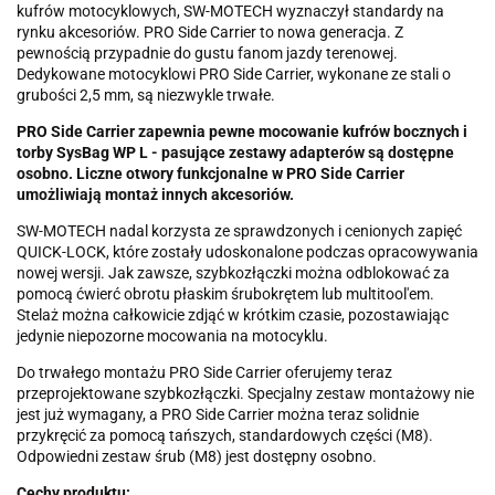
kufrów motocyklowych, SW-MOTECH wyznaczył standardy na
rynku akcesoriów. PRO Side Carrier to nowa generacja. Z
pewnością przypadnie do gustu fanom jazdy terenowej.
Dedykowane motocyklowi PRO Side Carrier, wykonane ze stali o
grubości 2,5 mm, są niezwykle trwałe.
PRO Side Carrier zapewnia pewne mocowanie kufrów bocznych i
torby SysBag WP L - pasujące zestawy adapterów są dostępne
osobno. Liczne otwory funkcjonalne w PRO Side Carrier
umożliwiają montaż innych akcesoriów.
SW-MOTECH nadal korzysta ze sprawdzonych i cenionych zapięć
QUICK-LOCK, które zostały udoskonalone podczas opracowywania
nowej wersji. Jak zawsze, szybkozłączki można odblokować za
pomocą ćwierć obrotu płaskim śrubokrętem lub multitool'em.
Stelaż można całkowicie zdjąć w krótkim czasie, pozostawiając
jedynie niepozorne mocowania na motocyklu.
Do trwałego montażu PRO Side Carrier oferujemy teraz
przeprojektowane szybkozłączki. Specjalny zestaw montażowy nie
jest już wymagany, a PRO Side Carrier można teraz solidnie
przykręcić za pomocą tańszych, standardowych części (M8).
Odpowiedni zestaw śrub (M8) jest dostępny osobno.
Cechy produktu: