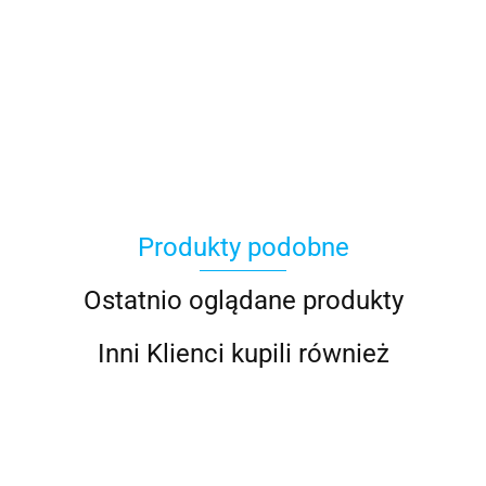
100 Procent
Produkty podobne
100%
Ostatnio oglądane produkty
Inni Klienci kupili również
Accel