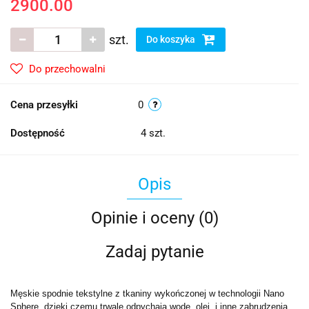
2900.00
szt.
Do koszyka
Do przechowalni
Cena przesyłki
0
Dostępność
4
szt.
Opis
Opinie i oceny (0)
Zadaj pytanie
Męskie spodnie tekstylne z tkaniny wykończonej w technologii Nano
Sphere, dzięki czemu trwale odpychają wodę, olej, i inne zabrudzenia.