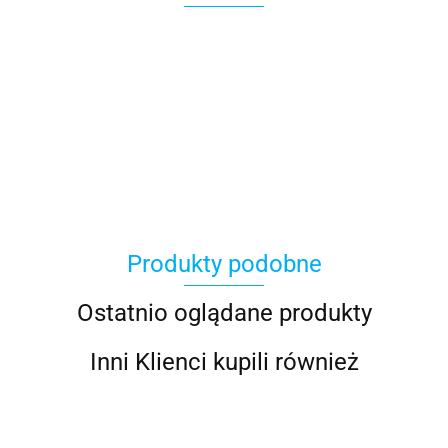
100 Procent
Produkty podobne
100%
Ostatnio oglądane produkty
Inni Klienci kupili również
Accel