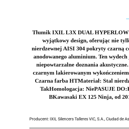
Tłumik IXIL L3X DUAL HYPERLOW BLA
wyjątkowy design, oferując nie tyl
nierdzewnej AISI 304 pokryty czarną 
anodowanego aluminium. Ten wydech jes
niepowtarzalne doznania akustyczne.
czarnym lakierowanym wykończeniem
Czarna farba HTMateriał: Stal nier
TakHomologacja: Nie
PASUJE DO:
BKawasaki EX 125 Ninja, od 20
Producent: IXIL Silencers Talleres VIC, S.A., Ciudad de A