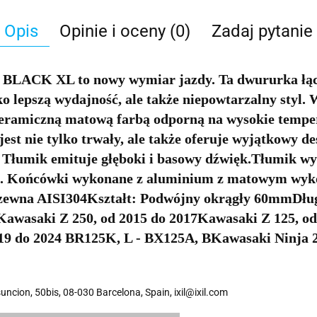
Opis
Opinie i oceny (0)
Zadaj pytanie
CK XL to nowy wymiar jazdy. Ta dwururka łączy 
ko lepszą wydajność, ale także niepowtarzalny styl. 
ceramiczną matową farbą odporną na wysokie tempe
t nie tylko trwały, ale także oferuje wyjątkowy d
 Tłumik emituje głęboki i basowy dźwięk.Tłumik wyk
. Końcówki wykonane z aluminium z matowym wy
dzewna AISI304Kształt: Podwójny okrągły 60mmDł
Kawasaki Z 250, od 2015 do 2017Kawasaki Z 125, o
19 do 2024 BR125K, L - BX125A, BKawasaki Ninja 25
suncion, 50bis, 08-030 Barcelona, Spain, ixil@ixil.com