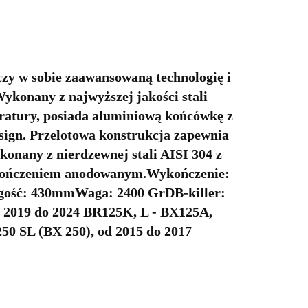
w sobie zaawansowaną technologię i
Wykonany z najwyższej jakości stali
ratury, posiada aluminiową końcówkę z
esign. Przelotowa konstrukcja zapewnia
onany z nierdzewnej stali AISI 304 z
kończeniem anodowanym.Wykończenie:
ugość: 430mmWaga: 2400 GrDB-killer:
d 2019 do 2024 BR125K, L - BX125A,
0 SL (BX 250), od 2015 do 2017