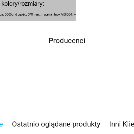
Producenci
100 Procent
e
Ostatnio oglądane produkty
Inni Kli
100%