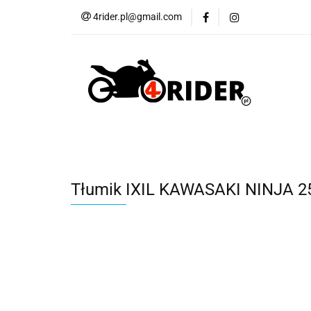
4rider.pl@gmail.com
Akcesoria motocyk
Szyby, Gmole, Osł
Wszystkie
Akcesoria motocyklowe
Bagaż
But
Cross i enduro
Rowerowe
Wszystk
Tłumik IXIL KAWASAKI NINJA 250