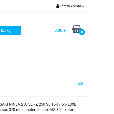
Strefa klienta
iacze
Zaloguj się
Rowerowe
Zarejestruj się
0,00 zł
0
Dodaj zgłoszenie
słony
Dla dzieci
Dla kobiet
IXIL
AKI NINJA 250 SL - Z 250 SL 15-17 typ L3XB
ość: 370 mm., materiał: Inox AISI304, kolor: