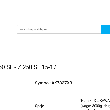
lowe
Bagaż
Buty i odzież
Kaski
Ochran
ony
Dla dzieci
Dla kobiet
Cross i enduro
y i odzież
Kaski
Ochraniacze
Szyby, Gmole, O
ie
 SL - Z 250 SL 15-17
Symbol:
XK7337XB
Tłumik IXIL KAWAS
Opcje
(waga: 3000g, dług