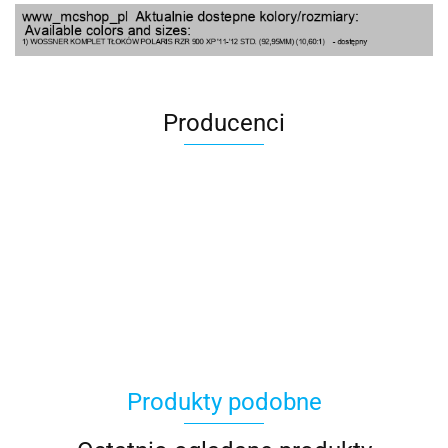
Producenci
100 Procent
Produkty podobne
100%