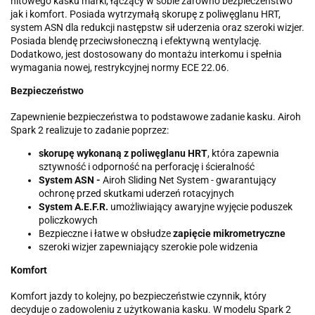
hitowego kasku marki, łączący w sobie zarówno bezpieczeństwo
jak i komfort. Posiada wytrzymałą skorupę z poliwęglanu HRT,
system ASN dla redukcji następstw sił uderzenia oraz szeroki wizjer.
Posiada blendę przeciwsłoneczną i efektywną wentylację.
Dodatkowo, jest dostosowany do montażu interkomu i spełnia
wymagania nowej, restrykcyjnej normy ECE 22.06.
Bezpieczeństwo
Zapewnienie bezpieczeństwa to podstawowe zadanie kasku. Airoh
Spark 2 realizuje to zadanie poprzez:
skorupę wykonaną z poliwęglanu HRT
, która zapewnia
sztywność i odporność na perforację i ścieralność
System
ASN -
Airoh Sliding Net System - gwarantujący
ochronę przed skutkami uderzeń rotacyjnych
System A.E.F.R.
umożliwiający awaryjne wyjęcie poduszek
policzkowych
Bezpieczne i łatwe w obsłudze
zapięcie mikrometryczne
szeroki wizjer zapewniający szerokie pole widzenia
Komfort
Komfort jazdy to kolejny, po bezpieczeństwie czynnik, który
decyduje o zadowoleniu z użytkowania kasku. W modelu Spark 2