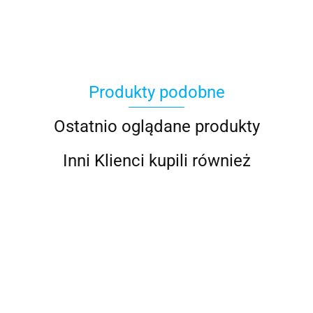
Produkty podobne
100%
Ostatnio oglądane produkty
Inni Klienci kupili również
Accel
AIROH KASK
AIROH KASK
AIROH KASK
AIROH KASK
AIROH
Acerbis