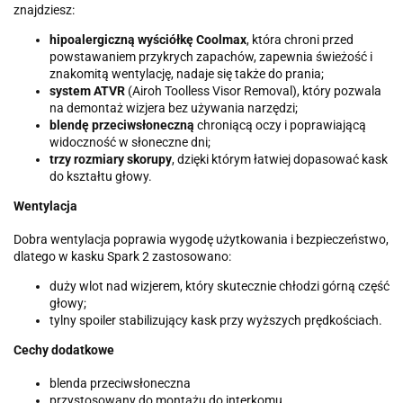
znajdziesz:
hipoalergiczną wyściółkę Coolmax
, która chroni przed
powstawaniem przykrych zapachów, zapewnia świeżość i
znakomitą wentylację, nadaje się także do prania;
system ATVR
(Airoh Toolless Visor Removal), który pozwala
na demontaż wizjera bez używania narzędzi;
blendę przeciwsłoneczną
chroniącą oczy i poprawiającą
widoczność w słoneczne dni;
trzy rozmiary skorupy
, dzięki którym łatwiej dopasować kask
do kształtu głowy.
Wentylacja
Dobra wentylacja poprawia wygodę użytkowania i bezpieczeństwo,
dlatego w kasku Spark 2 zastosowano:
duży wlot nad wizjerem, który skutecznie chłodzi górną część
głowy;
tylny spoiler stabilizujący kask przy wyższych prędkościach.
Cechy dodatkowe
blenda przeciwsłoneczna
przystosowany do montażu do interkomu