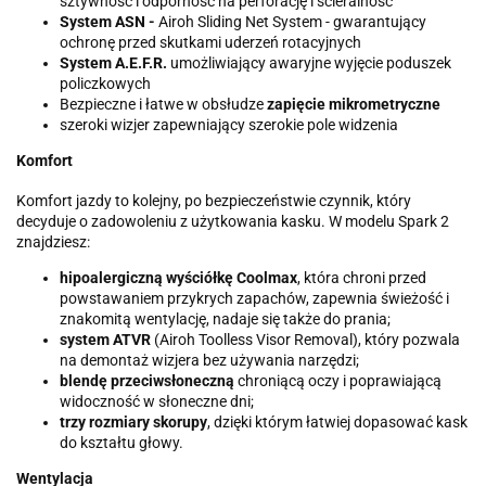
sztywność i odporność na perforację i ścieralność
System
ASN -
Airoh Sliding Net System - gwarantujący
ochronę przed skutkami uderzeń rotacyjnych
System A.E.F.R.
umożliwiający awaryjne wyjęcie poduszek
policzkowych
Bezpieczne i łatwe w obsłudze
zapięcie mikrometryczne
szeroki wizjer zapewniający szerokie pole widzenia
Komfort
Komfort jazdy to kolejny, po bezpieczeństwie czynnik, który
decyduje o zadowoleniu z użytkowania kasku. W modelu Spark 2
znajdziesz:
hipoalergiczną wyściółkę Coolmax
, która chroni przed
powstawaniem przykrych zapachów, zapewnia świeżość i
znakomitą wentylację, nadaje się także do prania;
system ATVR
(Airoh Toolless Visor Removal), który pozwala
na demontaż wizjera bez używania narzędzi;
blendę przeciwsłoneczną
chroniącą oczy i poprawiającą
widoczność w słoneczne dni;
trzy rozmiary skorupy
, dzięki którym łatwiej dopasować kask
do kształtu głowy.
Wentylacja