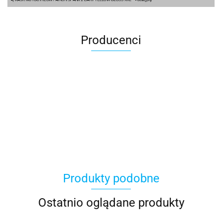
Producenci
100 Procent
Produkty podobne
100%
Ostatnio oglądane produkty