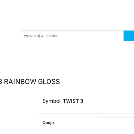
lowe
Bagaż
Buty i odzież
Kaski
Ochran
ony
Dla dzieci
Dla kobiet
Cross i enduro
y i odzież
Kaski
Ochraniacze
Szyby, Gmole, O
ie
 3 RAINBOW GLOSS
Symbol:
TWIST 3
Opcje