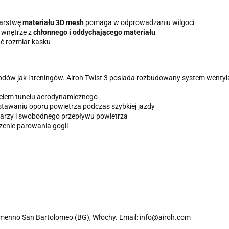
warstwę
materiału 3D mesh
pomaga w odprowadzaniu wilgoci
a wnętrze z
chłonnego i oddychającego materiału
ć rozmiar kasku
w jak i treningów. Airoh Twist 3 posiada rozbudowany system wentylacj
yciem tunelu aerodynamicznego
stawaniu oporu powietrza podczas szybkiej jazdy
twarzy i swobodnego przepływu powietrza
zenie parowania gogli
 Almenno San Bartolomeo (BG), Włochy. Email: info@airoh.com