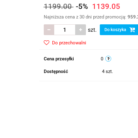
1199.00
-5%
1139.05
Najniższa cena z 30 dni przed promocją:
959.
szt.
Do koszyka
Do przechowalni
Cena przesyłki
0
Dostępność
4
szt.