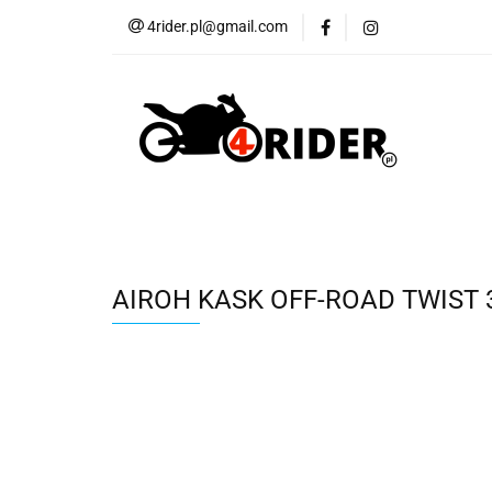
4rider.pl@gmail.com
Akcesoria motocyk
Szyby, Gmole, Osł
Wszystkie
Akcesoria motocyklowe
Bagaż
But
Cross i enduro
Rowerowe
Wszystk
AIROH KASK OFF-ROAD TWIST