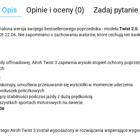
Opis
Opinie i oceny (0)
Zadaj pytanie
nalona wersja swojego bestsellerowego poprzednika - modelu
Twist 2.0.
2.06. Nie zapomniano o zachowaniu walorów, które cechują ten kask, czy
y offroadowej. Airoh Twist 3 zapewnia wysoki stopień ochrony poprze
ch:
.
z skorupy, umożliwia przesuwanie się wyściółki w momencie uderzenia
 poduszek policzkowych
cy stabilności podczas jazdy z dużą prędkością
zystkich sportach motorowych na świecie
.06
atego Airoh Twist 3 został wyposażony w rozwiązania wspierające wygodę