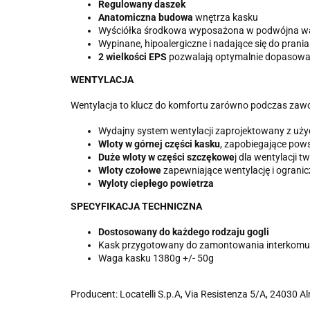
Regulowany daszek
Anatomiczna budowa
wnętrza kasku
Wyściółka środkowa wyposażona w podwójna 
Wypinane, hipoalergiczne i nadające się do prani
2 wielkości EPS
pozwalają optymalnie dopasowa
WENTYLACJA
Wentylacja to klucz do komfortu zarówno podczas zawodó
Wydajny system wentylacji zaprojektowany z uż
Wloty w górnej części kasku
, zapobiegające pow
Duże wloty w części szczękowe
j dla wentylacji 
Wloty czołowe
zapewniające wentylację i ogranic
Wyloty ciepłego powietrza
SPECYFIKACJA TECHNICZNA
Dostosowany do każdego rodzaju gogli
Kask przygotowany do zamontowania interkomu
Waga kasku 1380g +/- 50g
Producent: Locatelli S.p.A, Via Resistenza 5/A, 24030