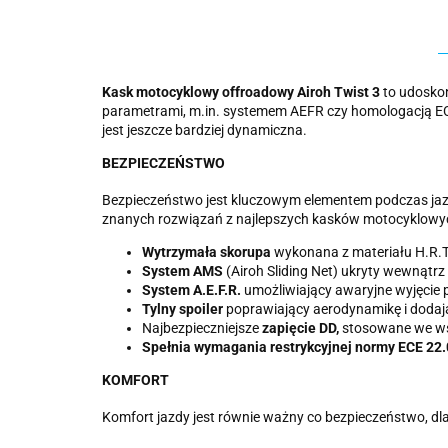
Kask motocyklowy offroadowy Airoh Twist 3
to udosko
parametrami, m.in. systemem AEFR czy homologacją ECE 2
jest jeszcze bardziej dynamiczna.
BEZPIECZEŃSTWO
Bezpieczeństwo jest kluczowym elementem podczas jazd
znanych rozwiązań z najlepszych kasków motocyklowy
Wytrzymała skorupa
wykonana z materiału H.R.T
System AMS
(Airoh Sliding Net) ukryty wewnątr
System A.E.F.R.
umożliwiający awaryjne wyjęcie
Tylny spoiler
poprawiający aerodynamikę i dodają
Najbezpieczniejsze
zapięcie DD,
stosowane we ws
Spełnia wymagania restrykcyjnej normy ECE 22
KOMFORT
Komfort jazdy jest równie ważny co bezpieczeństwo, dl