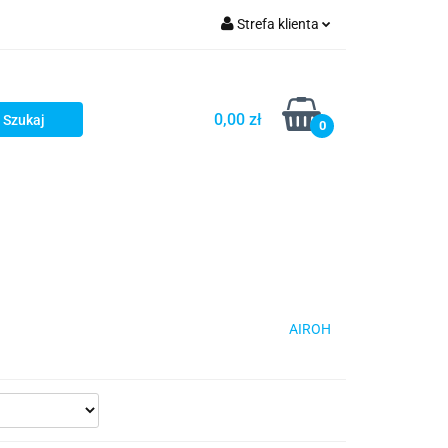
Strefa klienta
iacze
Zaloguj się
Rowerowe
Zarejestruj się
0,00 zł
0
Dodaj zgłoszenie
słony
Dla dzieci
Dla kobiet
AIROH