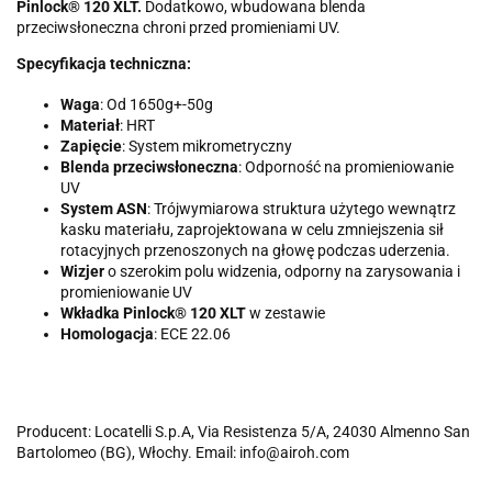
Pinlock® 120 XLT.
Dodatkowo, wbudowana blenda
przeciwsłoneczna chroni przed promieniami UV.
Specyfikacja techniczna:
Waga
: Od 1650g+-50g
Materiał
: HRT
Zapięcie
: System mikrometryczny
Blenda przeciwsłoneczna
: Odporność na promieniowanie
UV
System ASN
: Trójwymiarowa struktura użytego wewnątrz
kasku materiału, zaprojektowana w celu zmniejszenia sił
rotacyjnych przenoszonych na głowę podczas uderzenia.
Wizjer
o szerokim polu widzenia, odporny na zarysowania i
promieniowanie UV
Wkładka Pinlock® 120 XLT
w zestawie
Homologacja
: ECE 22.06
Producent: Locatelli S.p.A, Via Resistenza 5/A, 24030 Almenno San
Bartolomeo (BG), Włochy. Email: info@airoh.com