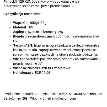
Pinlock® 120 XLT.
Dodatkowo, wbudowana blenda
przeciwsłoneczna chroni przed promieniami UV.
Specyfikacja techniczna:
Waga
: Od 1650g+-50g
Materiał
: HRT
Zapięcie
: System mikrometryczny
Blenda przeciwsłoneczna
: Odporność na promieniowanie
UV
System ASN
: Trójwymiarowa struktura użytego wewnątrz
kasku materiału, zaprojektowana w celu zmniejszenia sił
rotacyjnych przenoszonych na głowę podczas uderzenia.
Wizjer
o szerokim polu widzenia, odporny na zarysowania i
promieniowanie UV
Wkładka Pinlock® 120 XLT
w zestawie
Homologacja
: ECE 22.06
Producent: Locatelli S.p.A, Via Resistenza 5/A, 24030 Almenno San
Bartolomeo (BG), Włochy. Email: info@airoh.com