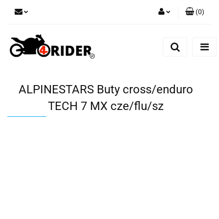
(
0
)
Zaloguj się
Zarejestruj się
Dodaj zgłoszenie
ALPINESTARS Buty cross/enduro
TECH 7 MX cze/flu/sz