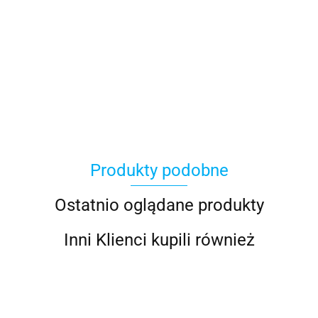
100 Procent
Produkty podobne
100%
Ostatnio oglądane produkty
Inni Klienci kupili również
Accel