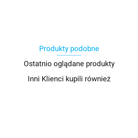
100 Procent
Produkty podobne
100%
Ostatnio oglądane produkty
Inni Klienci kupili również
Accel
FOX
FOX
FOX
BUTY
BUTY
BUTY