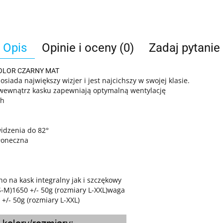
Opis
Opinie i oceny (0)
Zadaj pytanie
KOLOR CZARNY MAT
siada największy wizjer i jest najcichszy w swojej klasie.
 wewnątrz kasku zapewniają optymalną wentylację
ch
idzenia do 82°
słoneczna
o na kask integralny jak i szczękowy
S-M)1650 +/- 50g (rozmiary L-XXL)waga
+/- 50g (rozmiary L-XXL)