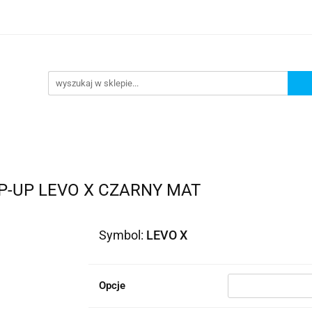
lowe
Bagaż
Buty i odzież
Kaski
Ochran
ony
Dla dzieci
Dla kobiet
Cross i enduro
y i odzież
Kaski
Ochraniacze
Szyby, Gmole, O
ie
P-UP LEVO X CZARNY MAT
Symbol:
LEVO X
Opcje