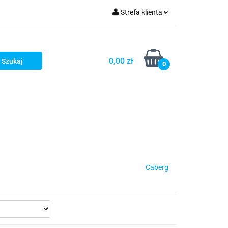
Strefa klienta
iacze
Zaloguj się
Rowerowe
Zarejestruj się
0,00 zł
0
Dodaj zgłoszenie
słony
Dla dzieci
Dla kobiet
Caberg