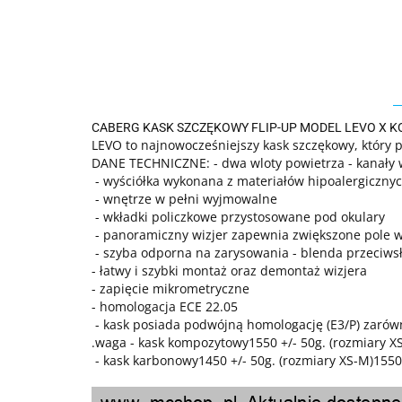
CABERG KASK SZCZĘKOWY FLIP-UP MODEL LEVO X 
LEVO to najnowocześniejszy kask szczękowy, który po
DANE TECHNICZNE: - dwa wloty powietrza - kanały
- wyściółka wykonana z materiałów hipoalergiczny
- wnętrze w pełni wyjmowalne
- wkładki policzkowe przystosowane pod okulary
- panoramiczny wizjer zapewnia zwiększone pole w
- szyba odporna na zarysowania - blenda przeciw
- łatwy i szybki montaż oraz demontaż wizjera
- zapięcie mikrometryczne
- homologacja ECE 22.05
- kask posiada podwójną homologację (E3/P) zarówn
.waga - kask kompozytowy1550 +/- 50g. (rozmiary X
- kask karbonowy1450 +/- 50g. (rozmiary XS-M)1550 