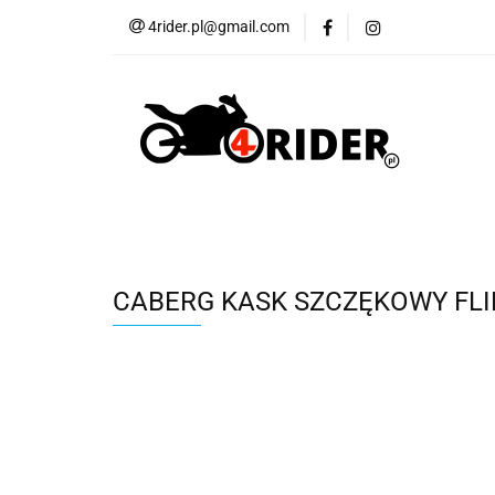
4rider.pl@gmail.com
Akcesoria motocyk
Szyby, Gmole, Osł
Wszystkie
Akcesoria motocyklowe
Bagaż
But
Cross i enduro
Rowerowe
Wszystk
CABERG KASK SZCZĘKOWY FLI