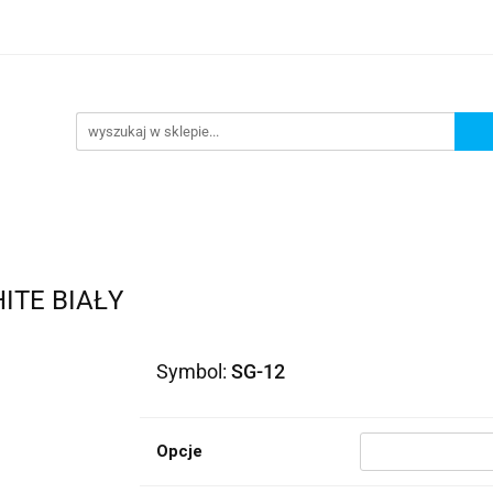
lowe
Bagaż
Buty i odzież
Kaski
Ochran
ony
Dla dzieci
Dla kobiet
Cross i enduro
y i odzież
Kaski
Ochraniacze
Szyby, Gmole, O
ie
ITE BIAŁY
Symbol:
SG-12
Opcje