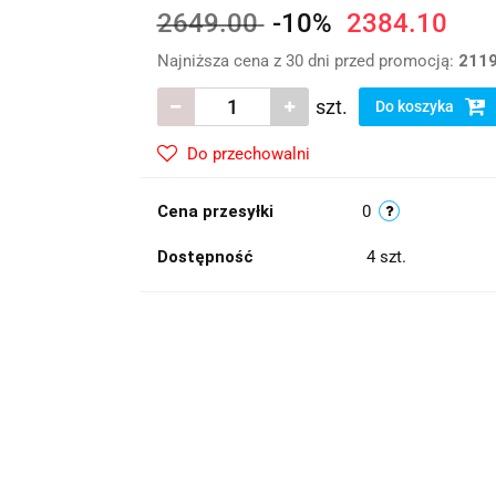
2649.00
-10%
2384.10
Najniższa cena z 30 dni przed promocją:
2119
szt.
Do koszyka
Do przechowalni
Cena przesyłki
0
Dostępność
4
szt.