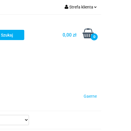
Strefa klienta
iacze
Zaloguj się
Rowerowe
Zarejestruj się
0,00 zł
0
Dodaj zgłoszenie
słony
Dla dzieci
Dla kobiet
Gaerne