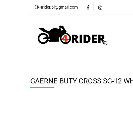
4rider.pl@gmail.com
Akcesoria motocyk
Szyby, Gmole, Osł
Wszystkie
Akcesoria motocyklowe
Bagaż
But
Cross i enduro
Rowerowe
Wszystk
GAERNE BUTY CROSS SG-12 WH