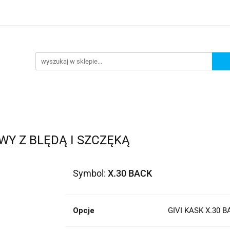
lowe
Bagaż
Buty i odzież
Kaski
Ochran
ony
Dla dzieci
Dla kobiet
Cross i enduro
y i odzież
Kaski
Ochraniacze
Szyby, Gmole, O
ie
WY Z BLĘDĄ I SZCZĘKĄ
Symbol:
X.30 BACK
Opcje
GIVI KASK X.30 B