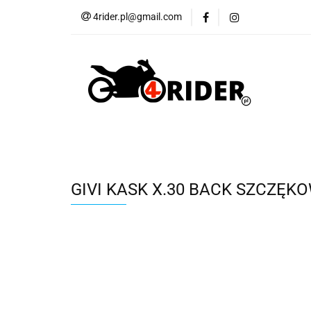
4rider.pl@gmail.com
Akcesoria motocyk
Szyby, Gmole, Osł
Wszystkie
Akcesoria motocyklowe
Bagaż
But
Cross i enduro
Rowerowe
Wszystk
GIVI KASK X.30 BACK SZCZĘKO