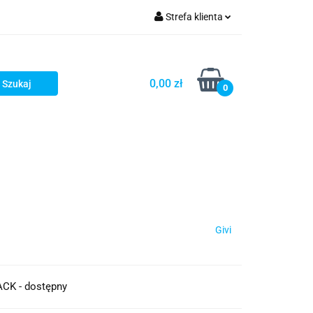
Strefa klienta
iacze
Zaloguj się
Rowerowe
Zarejestruj się
0,00 zł
0
Dodaj zgłoszenie
słony
Dla dzieci
Dla kobiet
Givi
ACK - dostępny