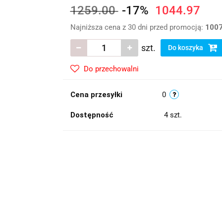
1259.00
-17%
1044.97
Najniższa cena z 30 dni przed promocją:
1007
szt.
Do koszyka
Do przechowalni
Cena przesyłki
0
Dostępność
4
szt.