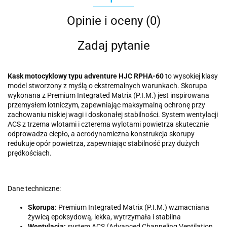
Opinie i oceny (0)
Zadaj pytanie
Kask motocyklowy typu adventure HJC RPHA-60
to wysokiej klasy
model stworzony z myślą o ekstremalnych warunkach. Skorupa
wykonana z Premium Integrated Matrix (P.I.M.) jest inspirowana
przemysłem lotniczym, zapewniając maksymalną ochronę przy
zachowaniu niskiej wagi i doskonałej stabilności. System wentylacji
ACS z trzema wlotami i czterema wylotami powietrza skutecznie
odprowadza ciepło, a aerodynamiczna konstrukcja skorupy
redukuje opór powietrza, zapewniając stabilność przy dużych
prędkościach.
Dane techniczne:
Skorupa:
Premium Integrated Matrix (P.I.M.) wzmacniana
żywicą epoksydową, lekka, wytrzymała i stabilna
Wentylacja:
system ACS (Advanced Channeling Ventilation