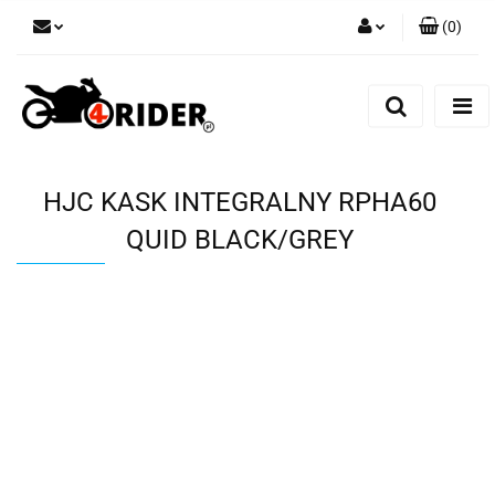
(
0
)
Zaloguj się
Zarejestruj się
Dodaj zgłoszenie
HJC KASK INTEGRALNY RPHA60
QUID BLACK/GREY