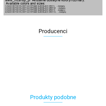
Producenci
100 Procent
Produkty podobne
100%