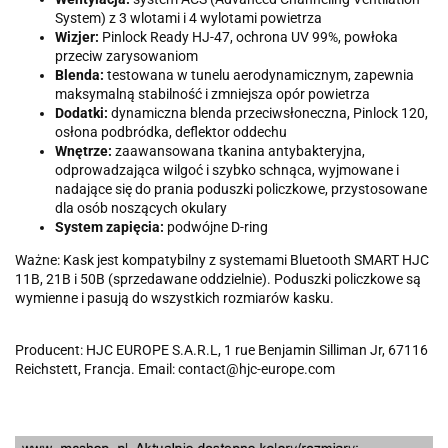
System) z 3 wlotami i 4 wylotami powietrza
Wizjer:
Pinlock Ready HJ-47, ochrona UV 99%, powłoka
przeciw zarysowaniom
Blenda:
testowana w tunelu aerodynamicznym, zapewnia
maksymalną stabilność i zmniejsza opór powietrza
Dodatki:
dynamiczna blenda przeciwsłoneczna, Pinlock 120,
osłona podbródka, deflektor oddechu
Wnętrze:
zaawansowana tkanina antybakteryjna,
odprowadzająca wilgoć i szybko schnąca, wyjmowane i
nadające się do prania poduszki policzkowe, przystosowane
dla osób noszących okulary
System zapięcia:
podwójne D-ring
Ważne: Kask jest kompatybilny z systemami Bluetooth SMART HJC
11B, 21B i 50B (sprzedawane oddzielnie). Poduszki policzkowe są
wymienne i pasują do wszystkich rozmiarów kasku.
Producent: HJC EUROPE S.A.R.L, 1 rue Benjamin Silliman Jr, 67116
Reichstett, Francja. Email: contact@hjc-europe.com