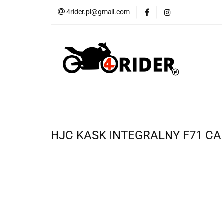
4rider.pl@gmail.com
Akcesoria motocyk
Szyby, Gmole, Osł
Wszystkie
Akcesoria motocyklowe
Bagaż
But
Cross i enduro
Rowerowe
Wszystk
HJC KASK INTEGRALNY F71 C