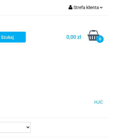
Strefa klienta
iacze
Zaloguj się
Rowerowe
Zarejestruj się
0,00 zł
0
Dodaj zgłoszenie
słony
Dla dzieci
Dla kobiet
HJC