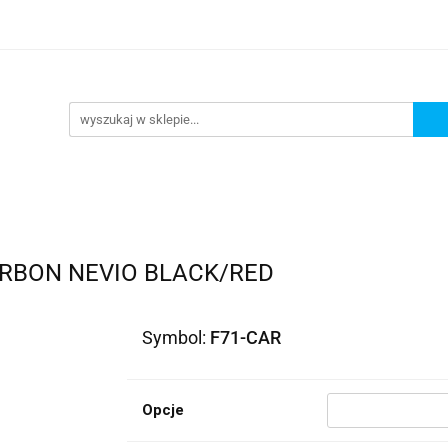
lowe
Bagaż
Buty i odzież
Kaski
Ochran
ony
Dla dzieci
Dla kobiet
Cross i enduro
y i odzież
Kaski
Ochraniacze
Szyby, Gmole, O
ie
ARBON NEVIO BLACK/RED
Symbol:
F71-CAR
Opcje