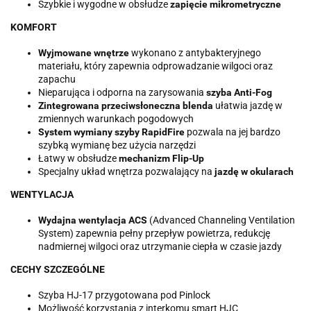
Szybkie i wygodne w obsłudze
zapięcie mikrometryczne
KOMFORT
Wyjmowane wnętrze
wykonano z antybakteryjnego
materiału, który zapewnia odprowadzanie wilgoci oraz
zapachu
Nieparująca i odporna na zarysowania
szyba Anti-Fog
Zintegrowana przeciwsłoneczna blenda
ułatwia jazdę w
zmiennych warunkach pogodowych
System wymiany szyby RapidFire
pozwala na jej bardzo
szybką wymianę bez użycia narzędzi
Łatwy w obsłudze
mechanizm Flip-Up
Specjalny układ wnętrza pozwalający na
jazdę w okularach
WENTYLACJA
Wydajna wentylacja ACS
(Advanced Channeling Ventilation
System) zapewnia pełny przepływ powietrza, redukcję
nadmiernej wilgoci oraz utrzymanie ciepła w czasie jazdy
CECHY SZCZEGÓLNE
Szyba HJ-17 przygotowana pod Pinlock
Możliwość korzystania z interkomu smart HJC