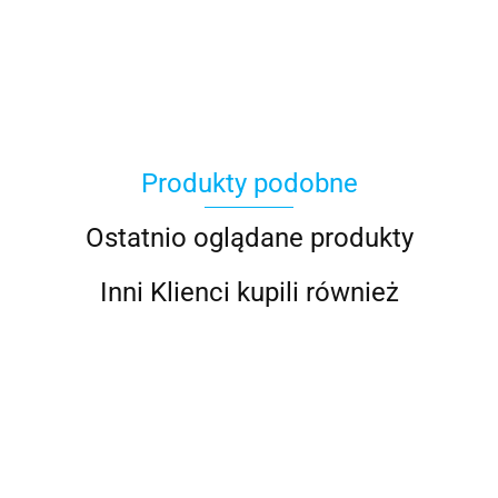
100 Procent
Produkty podobne
100%
Ostatnio oglądane produkty
Inni Klienci kupili również
Accel