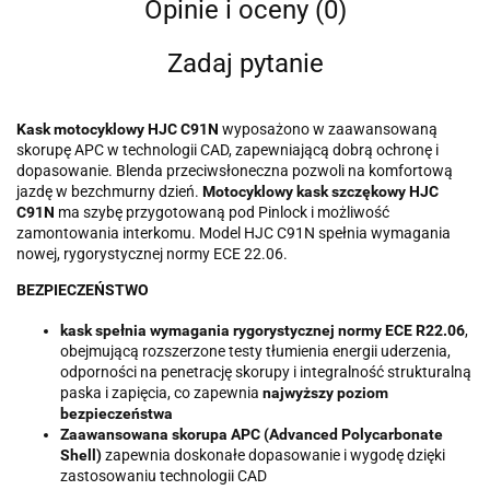
Opinie i oceny (0)
Zadaj pytanie
Kask motocyklowy HJC C91N
wyposażono w zaawansowaną
skorupę APC w technologii CAD, zapewniającą dobrą ochronę i
dopasowanie. Blenda przeciwsłoneczna pozwoli na komfortową
jazdę w bezchmurny dzień.
Motocyklowy kask szczękowy HJC
C91N
ma szybę przygotowaną pod Pinlock i możliwość
zamontowania interkomu. Model HJC C91N spełnia wymagania
nowej, rygorystycznej normy ECE 22.06.
BEZPIECZEŃSTWO
kask spełnia wymagania rygorystycznej normy ECE R22.06
,
obejmującą rozszerzone testy tłumienia energii uderzenia,
odporności na penetrację skorupy i integralność strukturalną
paska i zapięcia, co zapewnia
najwyższy poziom
bezpieczeństwa
Zaawansowana skorupa APC (Advanced Polycarbonate
Shell)
zapewnia doskonałe dopasowanie i wygodę dzięki
zastosowaniu technologii CAD