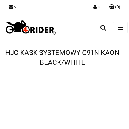
(
0
)
Zaloguj się
Zarejestruj się
Dodaj zgłoszenie
HJC KASK SYSTEMOWY C91N KAON
BLACK/WHITE