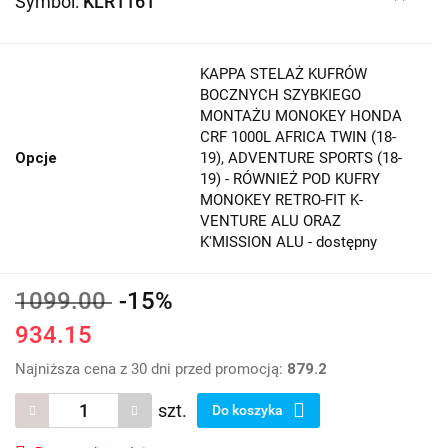
Symbol:
KLR1161
KAPPA STELAŻ KUFRÓW
BOCZNYCH SZYBKIEGO
MONTAŻU MONOKEY HONDA
CRF 1000L AFRICA TWIN (18-
Opcje
19), ADVENTURE SPORTS (18-
19) - RÓWNIEŻ POD KUFRY
MONOKEY RETRO-FIT K-
VENTURE ALU ORAZ
K'MISSION ALU - dostępny
1099.00
-15%
934.15
Najniższa cena z 30 dni przed promocją:
879.2
szt.
Do koszyka