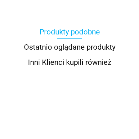
Produkty podobne
100%
Ostatnio oglądane produkty
Inni Klienci kupili również
Accel
GIVI
GIVI
GIVI
GIVI
GIVI
Acerbis
PL1144CAM
PL2139CAM
PL3105CAM
PL5103CAM
PL5108C
stelaż
STELAŻ
stelaż
stelaż
MOCOWAN