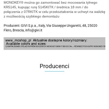
MONOKEY®
można go zamontować bez mocowania tylnego
KR5145, kupując rurę 5145KITK / średnica 18 mm / do
połączenia z 07RKITK w celu przekształcenia w uchwyt na walizkę
z możliwością szybkiego demontażu
Producent: GIVI S.p.a., Italy, Via Giuseppe Ungaretti, 48, 25020
Flero, Brescia, info@givi.it
Producenci
100 Procent