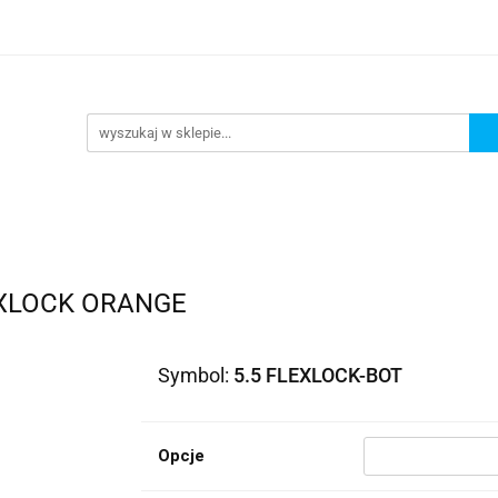
lowe
Bagaż
Buty i odzież
Kaski
Ochrania
ony
Dla dzieci
Dla kobiet
Cross i enduro
R
 i odzież
Kaski
Ochraniacze
Szyby, Gmole, Osł
e
EXLOCK ORANGE
Symbol:
5.5 FLEXLOCK-BOT
Opcje