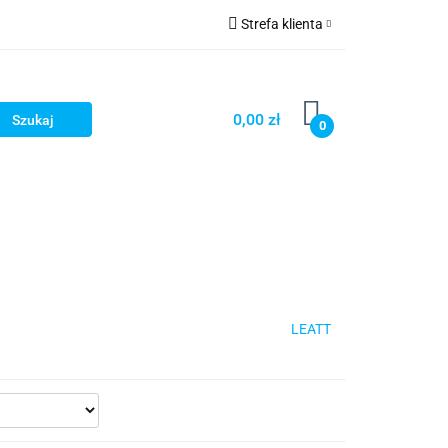
Strefa klienta
cze
Zaloguj się
owerowe
Zarejestruj się
0,00 zł
0
Dodaj zgłoszenie
ony
Dla dzieci
Dla kobiet
LEATT