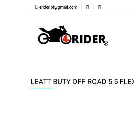
4rider.pl@gmail.com
Akcesoria motocyk
Szyby, Gmole, Osł
Wszystkie
Akcesoria motocyklowe
Bagaż
Buty
Cross i enduro
Rowerowe
Wszystki
LEATT BUTY OFF-ROAD 5.5 FL