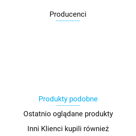
Producenci
100 Procent
Produkty podobne
100%
Ostatnio oglądane produkty
Inni Klienci kupili również