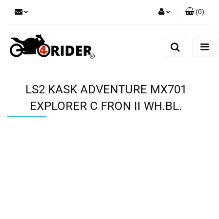
(
0
)
Zaloguj się
Zarejestruj się
Dodaj zgłoszenie
LS2 KASK ADVENTURE MX701
EXPLORER C FRON II WH.BL.