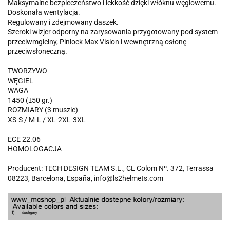
Maksymalne bezpieczeństwo i lekkość dzięki włóknu węglowemu.
Doskonała wentylacja.
Regulowany i zdejmowany daszek.
Szeroki wizjer odporny na zarysowania przygotowany pod system
przeciwmgielny, Pinlock Max Vision i wewnętrzną osłonę
przeciwsłoneczną.
TWORZYWO
WĘGIEL
WAGA
1450 (±50 gr.)
ROZMIARY (3 muszle)
XS-S / M-L / XL-2XL-3XL
ECE 22.06
HOMOLOGACJA
Producent: TECH DESIGN TEAM S.L., CL Colom Nº. 372, Terrassa
08223, Barcelona, España, info@ls2helmets.com