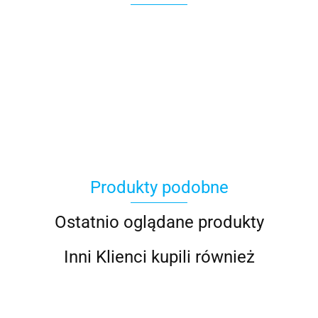
100 Procent
Produkty podobne
100%
Ostatnio oglądane produkty
Inni Klienci kupili również
Accel