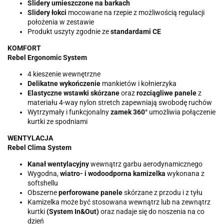
Slidery umieszczone na barkach
Slidery łokci
mocowane na rzepie z możliwością regulacji
położenia w zestawie
Produkt uszyty zgodnie ze
standardami CE
KOMFORT
Rebel Ergonomic System
4 kieszenie wewnętrzne
Delikatne wykończenie
mankietów i kołnierzyka
Elastyczne wstawki skórzane
oraz
rozciągliwe panele
z
materiału 4-way nylon stretch zapewniają swobodę ruchów
Wytrzymały i funkcjonalny
zamek 360°
umożliwia połączenie
kurtki ze spodniami
WENTYLACJA
Rebel Clima System
Kanał wentylacyjny
wewnątrz garbu aerodynamicznego
Wygodna,
wiatro- i wodoodporna kamizelka
wykonana z
softshellu
Obszerne
perforowane panele
skórzane z przodu i z tyłu
Kamizelka może być stosowana wewnątrz lub na zewnątrz
kurtki
(System In&Out)
oraz nadaje się do noszenia na co
dzień