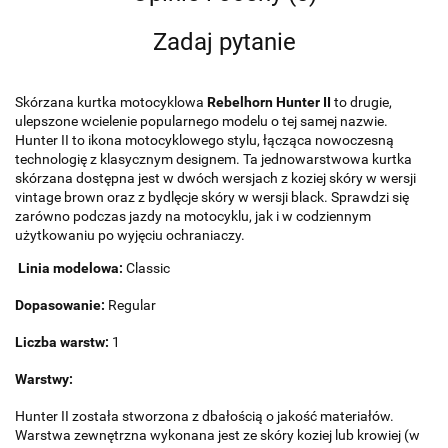
Zadaj pytanie
Skórzana kurtka motocyklowa
Rebelhorn Hunter II
to drugie,
ulepszone wcielenie popularnego modelu o tej samej nazwie.
Hunter II to ikona motocyklowego stylu, łącząca nowoczesną
technologię z klasycznym designem. Ta jednowarstwowa kurtka
skórzana dostępna jest w dwóch wersjach z koziej skóry w wersji
vintage brown oraz z bydlęcje skóry w wersji black. Sprawdzi się
zarówno podczas jazdy na motocyklu, jak i w codziennym
użytkowaniu po wyjęciu ochraniaczy.
Linia modelowa:
Classic
Dopasowanie:
Regular
Liczba warstw:
1
Warstwy:
Hunter II została stworzona z dbałością o jakość materiałów.
Warstwa zewnętrzna wykonana jest ze skóry koziej lub krowiej (w