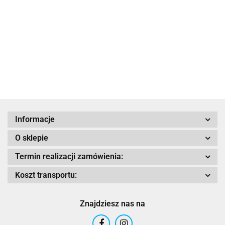
927.00
SHAD KUFER SH48
1125.
z
TITANIUM
aluminiową
NAKŁADKA+OPARCIE
pokrywą
1100.00
990.00
Adrenaline
Informacje
AIROH
O sklepie
Termin realizacji zamówienia:
Koszt transportu:
Airoh 2016
Znajdziesz nas na