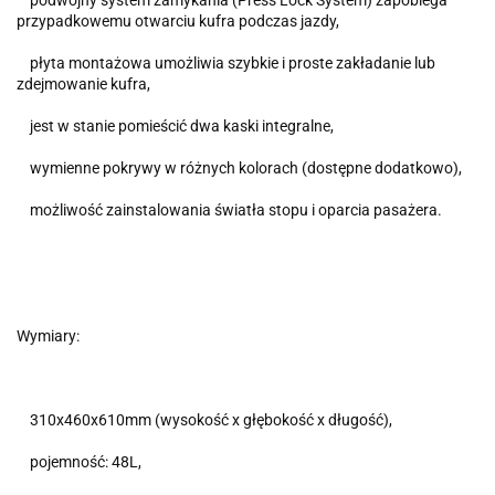
podwójny system zamykania (Press Lock System) zapobiega
przypadkowemu otwarciu kufra podczas jazdy,
płyta montażowa umożliwia szybkie i proste zakładanie lub
zdejmowanie kufra,
jest w stanie pomieścić dwa kaski integralne,
wymienne pokrywy w różnych kolorach (dostępne dodatkowo),
możliwość zainstalowania światła stopu i oparcia pasażera.
Wymiary:
310x460x610mm (wysokość x głębokość x długość),
pojemność: 48L,