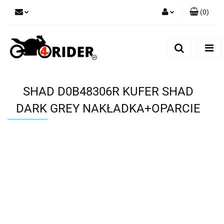
(
0
)
Zaloguj się
Zarejestruj się
Dodaj zgłoszenie
SHAD D0B48306R KUFER SHAD
DARK GREY NAKŁADKA+OPARCIE