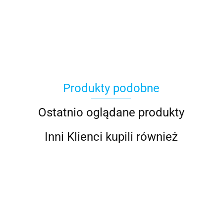
100 Procent
Produkty podobne
100%
Ostatnio oglądane produkty
Inni Klienci kupili również
Accel