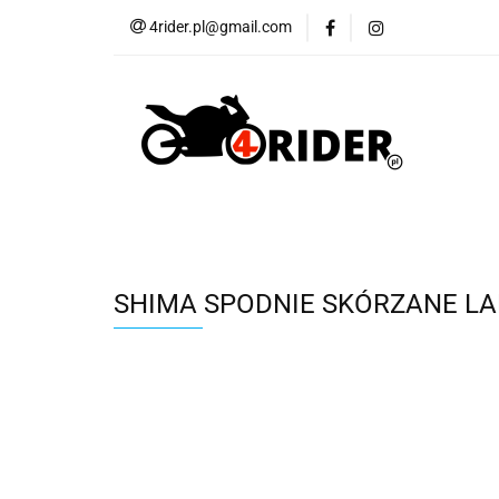
4rider.pl@gmail.com
Akcesoria motocyk
Szyby, Gmole, Osł
Wszystkie
Akcesoria motocyklowe
Bagaż
But
Cross i enduro
Rowerowe
Wszystk
SHIMA SPODNIE SKÓRZANE LA