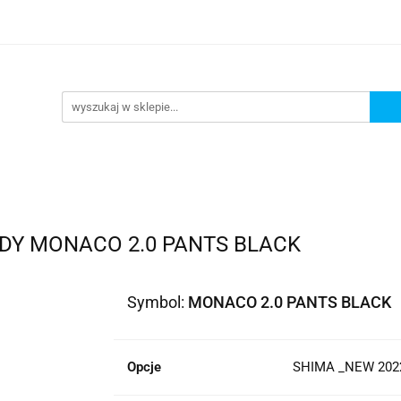
lowe
Bagaż
Buty i odzież
Kaski
Ochran
ony
Dla dzieci
Dla kobiet
Cross i enduro
y i odzież
Kaski
Ochraniacze
Szyby, Gmole, O
ie
DY MONACO 2.0 PANTS BLACK
Symbol:
MONACO 2.0 PANTS BLACK
Opcje
SHIMA _NEW 2022