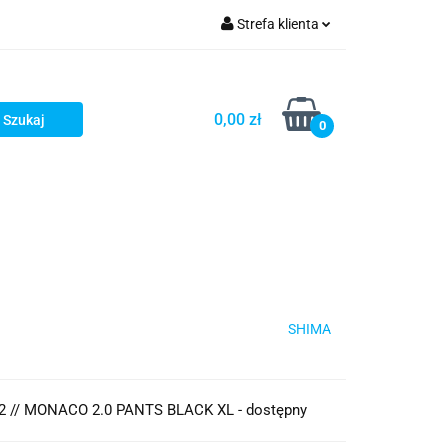
Strefa klienta
iacze
Zaloguj się
Rowerowe
Zarejestruj się
0,00 zł
0
Dodaj zgłoszenie
słony
Dla dzieci
Dla kobiet
SHIMA
 // MONACO 2.0 PANTS BLACK XL - dostępny