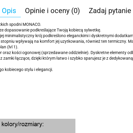
Opis
Opinie i oceny (0)
Zadaj pytanie
nckich spodni MONACO.
sze dopasowanie podkreślające Twoją kobiecą sylwetkę.
 jej minimalistyczny krój podkreślono eleganckimi i dyskretnymi dodatkam
opniu wpływają na komfort jej uzytkowania, również ten termiczny. Maj
n (lvl 1).
 oraz kości ogonowej (sprzedawane oddzielnie). Dyskretne elementy o
raz zamki łączące, dzięki którym łatwo i szybko sparujesz je z dedykow
kobiecego stylu i elegancji.