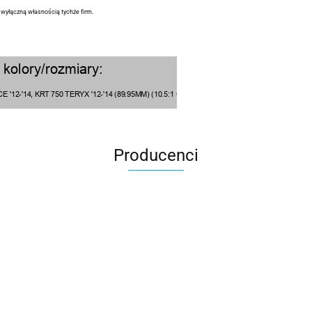
ą wyłączną własnością tychże firm.
Producenci
100 Procent