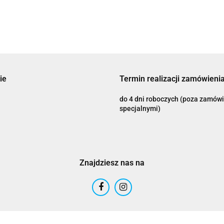
03) K8863D150
mm
Adrenaline
ie
Termin realizacji zamówienia
do 4 dni roboczych (poza zamów
AIROH
specjalnymi)
Znajdziesz nas na
Airoh 2016