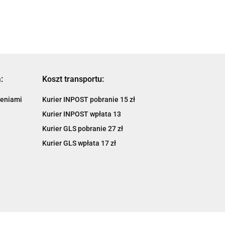
-2 81.44
03) K8863D200-2 81.94
mm
:
Koszt transportu:
ieniami
Kurier INPOST pobranie 15 zł
Kurier INPOST wpłata 13
Kurier GLS pobranie 27 zł
Kurier GLS wpłata 17 zł