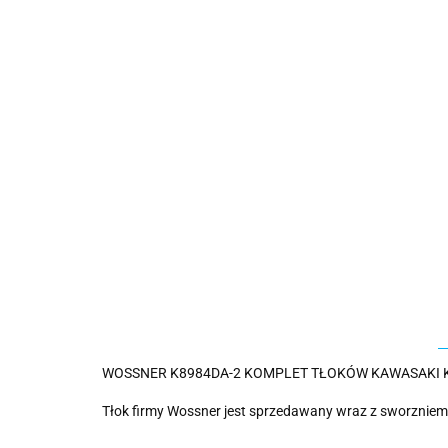
WOSSNER K8984DA-2 KOMPLET TŁOKÓW KAWASAKI KVF 7
Tłok firmy Wossner jest sprzedawany wraz z sworzniem 