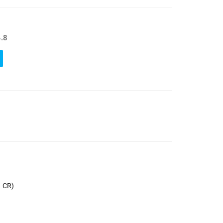
.8
 CR)