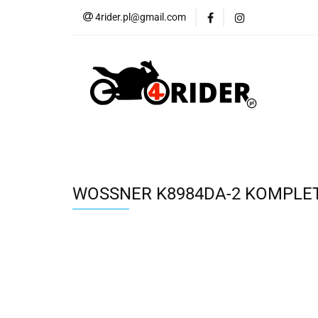
4rider.pl@gmail.com
Akcesoria motocyk
Szyby, Gmole, Osł
Wszystkie
Akcesoria motocyklowe
Bagaż
But
Cross i enduro
Rowerowe
Wszystk
WOSSNER K8984DA-2 KOMPLET