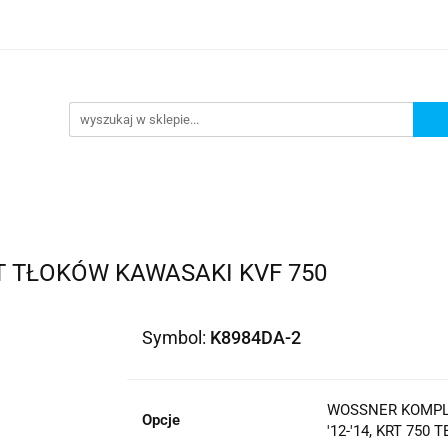
lowe
Bagaż
Buty i odzież
Kaski
Ochran
ony
Dla dzieci
Dla kobiet
Cross i enduro
y i odzież
Kaski
Ochraniacze
Szyby, Gmole, O
ie
 TŁOKÓW KAWASAKI KVF 750
Symbol:
K8984DA-2
WOSSNER KOMPLE
Opcje
'12-'14, KRT 750 T