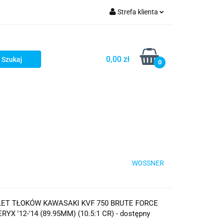
Strefa klienta
iacze
Zaloguj się
Rowerowe
Zarejestruj się
0,00 zł
0
Dodaj zgłoszenie
słony
Dla dzieci
Dla kobiet
WOSSNER
T TŁOKÓW KAWASAKI KVF 750 BRUTE FORCE
ERYX '12-'14 (89.95MM) (10.5:1 CR) - dostępny