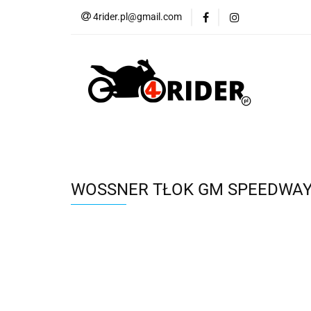
4rider.pl@gmail.com
Akcesoria motocyk
Szyby, Gmole, Osł
Wszystkie
Akcesoria motocyklowe
Bagaż
But
Cross i enduro
Rowerowe
Wszystk
WOSSNER TŁOK GM SPEEDWAY 