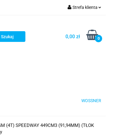
Strefa klienta
iacze
Zaloguj się
Rowerowe
Zarejestruj się
0,00 zł
0
Dodaj zgłoszenie
słony
Dla dzieci
Dla kobiet
WOSSNER
M (4T) SPEEDWAY 449CM3 (91,94MM) (TŁOK
y