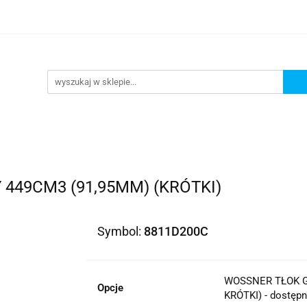
lowe
Bagaż
Buty i odzież
Kaski
Ochran
ony
Dla dzieci
Dla kobiet
Cross i enduro
y i odzież
Kaski
Ochraniacze
Szyby, Gmole, O
ie
449CM3 (91,95MM) (KRÓTKI)
Symbol:
8811D200C
WOSSNER TŁOK G
Opcje
KRÓTKI) - dostępn