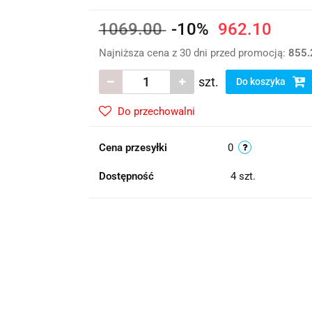
1069.00
-10%
962.10
Najniższa cena z 30 dni przed promocją:
855.
szt.
Do koszyka
Do przechowalni
Cena przesyłki
0
Dostępność
4
szt.