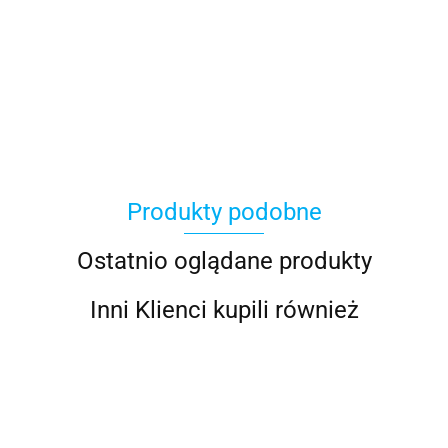
100 Procent
Produkty podobne
100%
Ostatnio oglądane produkty
Inni Klienci kupili również
Accel