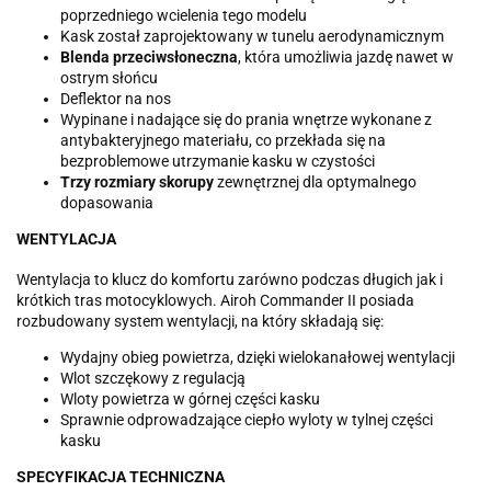
poprzedniego wcielenia tego modelu
Kask został zaprojektowany w tunelu aerodynamicznym
Blenda przeciwsłoneczna
, która umożliwia jazdę nawet w
ostrym słońcu
Deflektor na nos
Wypinane i nadające się do prania wnętrze wykonane z
antybakteryjnego materiału, co przekłada się na
bezproblemowe utrzymanie kasku w czystości
Trzy rozmiary skorupy
zewnętrznej dla optymalnego
dopasowania
WENTYLACJA
Wentylacja to klucz do komfortu zarówno podczas długich jak i
krótkich tras motocyklowych. Airoh Commander II posiada
rozbudowany system wentylacji, na który składają się:
Wydajny obieg powietrza, dzięki wielokanałowej wentylacji
Wlot szczękowy z regulacją
Wloty powietrza w górnej części kasku
Sprawnie odprowadzające ciepło wyloty w tylnej części
kasku
SPECYFIKACJA TECHNICZNA