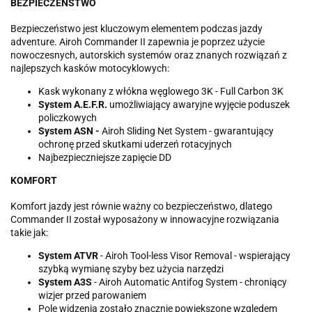
BEZPIECZEŃSTWO
Bezpieczeństwo jest kluczowym elementem podczas jazdy
adventure. Airoh Commander II zapewnia je poprzez użycie
nowoczesnych, autorskich systemów oraz znanych rozwiązań z
najlepszych kasków motocyklowych:
Kask wykonany z włókna węglowego 3K - Full Carbon 3K
System A.E.F.R.
umożliwiający awaryjne wyjęcie poduszek
policzkowych
System
ASN -
Airoh Sliding Net System - gwarantujący
ochronę przed skutkami uderzeń rotacyjnych
Najbezpieczniejsze zapięcie DD
KOMFORT
Komfort jazdy jest równie ważny co bezpieczeństwo, dlatego
Commander II został wyposażony w innowacyjne rozwiązania
takie jak:
System ATVR
- Airoh Tool-less Visor Removal - wspierający
szybką wymianę szyby bez użycia narzędzi
System A3S
- Airoh Automatic Antifog System - chroniący
wizjer przed parowaniem
Pole widzenia zostało znacznie powiększone względem