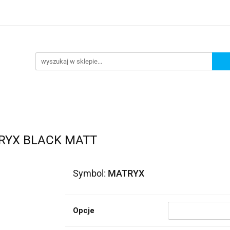
lowe
Bagaż
Buty i odzież
Kaski
Ochran
ony
Dla dzieci
Dla kobiet
Cross i enduro
y i odzież
Kaski
Ochraniacze
Szyby, Gmole, O
ie
RYX BLACK MATT
Symbol:
MATRYX
Opcje