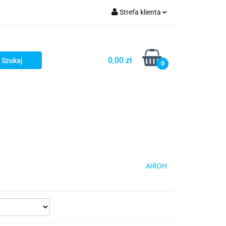
Strefa klienta
iacze
Zaloguj się
Rowerowe
Zarejestruj się
0,00 zł
0
Dodaj zgłoszenie
słony
Dla dzieci
Dla kobiet
AIROH