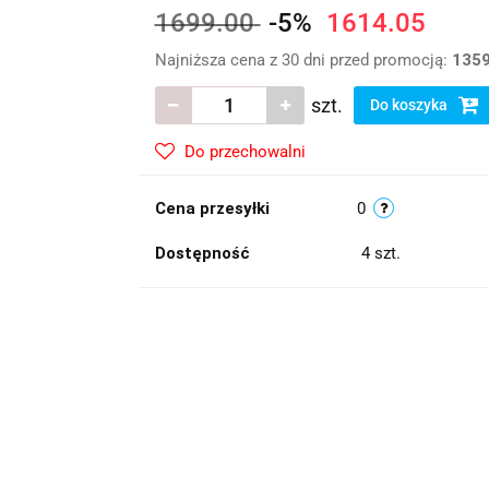
1699.00
-5%
1614.05
Najniższa cena z 30 dni przed promocją:
1359
szt.
Do koszyka
Do przechowalni
Cena przesyłki
0
Dostępność
4
szt.