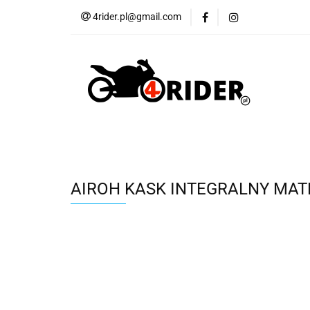
4rider.pl@gmail.com
Akcesoria motocyk
Szyby, Gmole, Osł
Wszystkie
Akcesoria motocyklowe
Bagaż
But
Cross i enduro
Rowerowe
Wszystk
AIROH KASK INTEGRALNY MAT