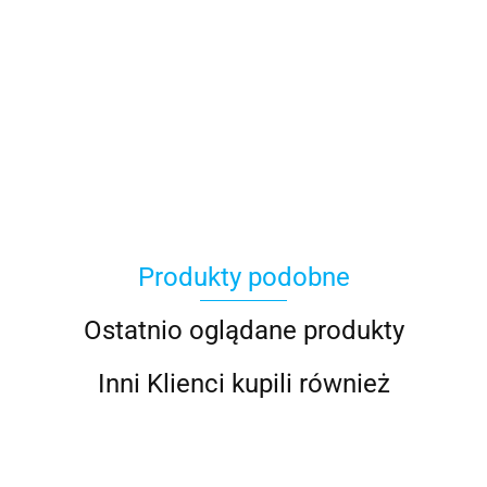
100 Procent
Produkty podobne
100%
Ostatnio oglądane produkty
Inni Klienci kupili również
Accel