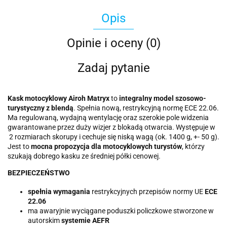
Opis
Opinie i oceny (0)
Zadaj pytanie
Kask motocyklowy Airoh Matryx
to
integralny model szosowo-
turystyczny
z blendą
. Spełnia nową, restrykcyjną normę ECE 22.06.
Ma regulowaną, wydajną wentylację oraz szerokie pole widzenia
gwarantowane przez duży wizjer z blokadą otwarcia. Występuje w
2 rozmiarach skorupy i cechuje się niską wagą (ok. 1400 g, +- 50 g).
Jest to
mocna propozycja dla motocyklowych turystów
, którzy
szukają dobrego kasku ze średniej półki cenowej.
BEZPIECZEŃSTWO
spełnia wymagania
restrykcyjnych przepisów normy UE
ECE
22.06
ma awaryjnie wyciągane poduszki policzkowe stworzone w
autorskim
systemie AEFR