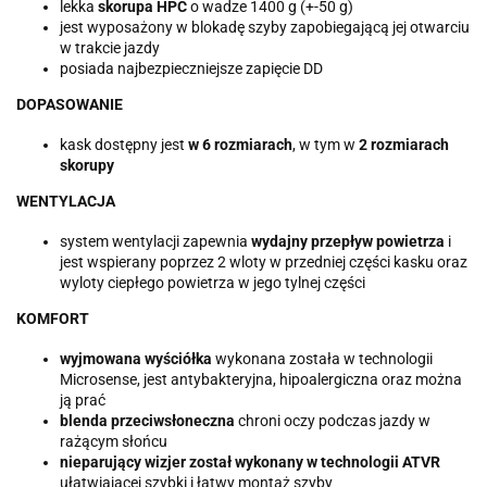
lekka
skorupa HPC
o wadze 1400 g (+-50 g)
jest wyposażony w blokadę szyby zapobiegającą jej otwarciu
w trakcie jazdy
posiada najbezpieczniejsze zapięcie DD
DOPASOWANIE
kask dostępny jest
w 6 rozmiarach
, w tym w
2 rozmiarach
skorupy
WENTYLACJA
system wentylacji zapewnia
wydajny przepływ powietrza
i
jest wspierany poprzez 2 wloty w przedniej części kasku oraz
wyloty ciepłego powietrza w jego tylnej części
KOMFORT
wyjmowana wyściółka
wykonana została w technologii
Microsense, jest antybakteryjna, hipoalergiczna oraz można
ją prać
blenda przeciwsłoneczna
chroni oczy podczas jazdy w
rażącym słońcu
nieparujący wizjer został wykonany w technologii ATVR
ułatwiającej szybki i łatwy montaż szyby