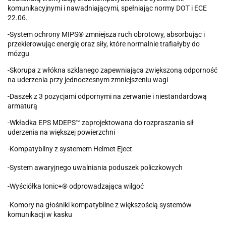
komunikacyjnymi i nawadniającymi, spełniając normy DOT i ECE
22.06.
-System ochrony MIPS® zmniejsza ruch obrotowy, absorbując i
przekierowując energię oraz siły, które normalnie trafiałyby do
mózgu
-Skorupa z włókna szklanego zapewniająca zwiększoną odporność
na uderzenia przy jednoczesnym zmniejszeniu wagi
-Daszek z 3 pozycjami odpornymi na zerwanie i niestandardową
armaturą
-Wkładka EPS MDEPS™ zaprojektowana do rozpraszania sił
uderzenia na większej powierzchni
-Kompatybilny z systemem Helmet Eject
-System awaryjnego uwalniania poduszek policzkowych
-Wyściółka Ionic+® odprowadzająca wilgoć
-Komory na głośniki kompatybilne z większością systemów
komunikacji w kasku