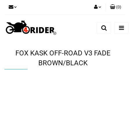
(
0
)
Zaloguj się
Zarejestruj się
Dodaj zgłoszenie
FOX KASK OFF-ROAD V3 FADE
BROWN/BLACK