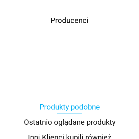
Producenci
100 Procent
Produkty podobne
100%
Ostatnio oglądane produkty
Inni Klienci kupili również