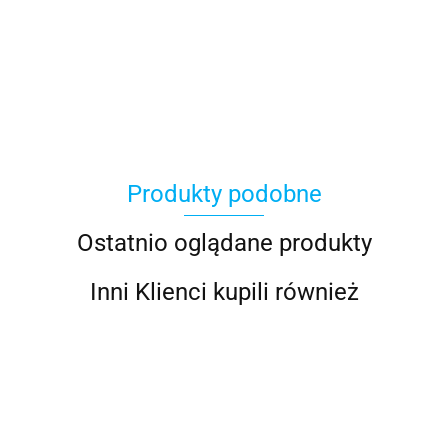
100 Procent
Produkty podobne
100%
Ostatnio oglądane produkty
Inni Klienci kupili również
Accel