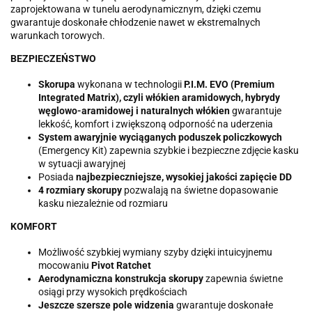
zaprojektowana w tunelu aerodynamicznym, dzięki czemu
gwarantuje doskonałe chłodzenie nawet w ekstremalnych
warunkach torowych.
BEZPIECZEŃSTWO
Skorupa
wykonana w technologii
P.I.M. EVO (Premium
Integrated Matrix), czyli włókien aramidowych, hybrydy
węglowo-aramidowej i naturalnych włókien
gwarantuje
lekkość, komfort i zwiększoną odporność na uderzenia
System awaryjnie wyciąganych poduszek policzkowych
(Emergency Kit) zapewnia szybkie i bezpieczne zdjęcie kasku
w sytuacji awaryjnej
Posiada
najbezpieczniejsze, wysokiej jakości zapięcie DD
4 rozmiary skorupy
pozwalają na świetne dopasowanie
kasku niezależnie od rozmiaru
KOMFORT
Możliwość szybkiej wymiany szyby dzięki intuicyjnemu
mocowaniu
Pivot Ratchet
Aerodynamiczna konstrukcja skorupy
zapewnia świetne
osiągi przy wysokich prędkościach
Jeszcze szersze pole widzenia
gwarantuje doskonałe