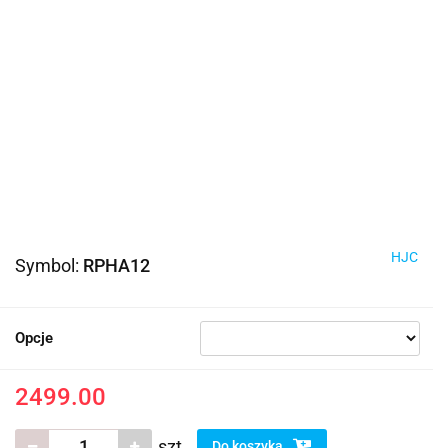
HJC
Symbol:
RPHA12
Opcje
2499.00
szt.
Do koszyka