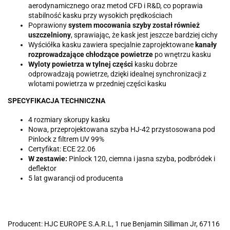
aerodynamicznego oraz metod CFD i R&D, co poprawia
stabilność kasku przy wysokich prędkościach
Poprawiony
system mocowania szyby został również
uszczelniony
, sprawiając, że kask jest jeszcze bardziej cichy
Wyściółka kasku zawiera specjalnie zaprojektowane
kanały
rozprowadzające chłodzące powietrze
po wnętrzu kasku
Wyloty powietrza w tylnej części
kasku dobrze
odprowadzają powietrze, dzięki idealnej synchronizacji z
wlotami powietrza w przedniej części kasku
SPECYFIKACJA TECHNICZNA
4 rozmiary skorupy kasku
Nowa, przeprojektowana szyba HJ-42 przystosowana pod
Pinlock z filtrem UV 99%
Certyfikat: ECE 22.06
W zestawie:
Pinlock 120, ciemna i jasna szyba, podbródek i
deflektor
5 lat gwarancji od producenta
Producent: HJC EUROPE S.A.R.L, 1 rue Benjamin Silliman Jr, 67116