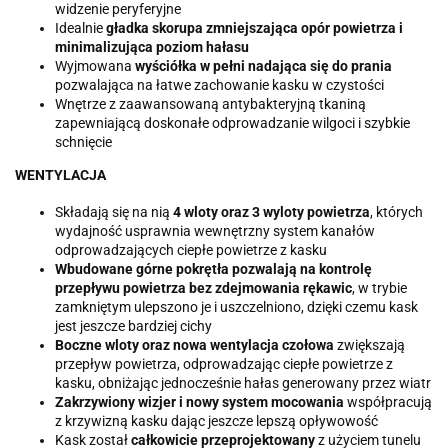
widzenie peryferyjne
Idealnie
gładka skorupa zmniejszająca opór powietrza i
minimalizująca poziom hałasu
Wyjmowana
wyściółka w pełni nadająca się do prania
pozwalająca na łatwe zachowanie kasku w czystości
Wnętrze z zaawansowaną antybakteryjną tkaniną
zapewniającą doskonałe odprowadzanie wilgoci i szybkie
schnięcie
WENTYLACJA
Składają się na nią
4 wloty oraz 3 wyloty powietrza
, których
wydajność usprawnia wewnętrzny system kanałów
odprowadzających ciepłe powietrze z kasku
Wbudowane górne pokrętła pozwalają na kontrolę
przepływu powietrza bez zdejmowania rękawic
, w trybie
zamkniętym ulepszono je i uszczelniono, dzięki czemu kask
jest jeszcze bardziej cichy
Boczne wloty oraz nowa wentylacja czołowa
zwiększają
przepływ powietrza, odprowadzając ciepłe powietrze z
kasku, obniżając jednocześnie hałas generowany przez wiatr
Zakrzywiony wizjer i nowy system mocowania
współpracują
z krzywizną kasku dając jeszcze lepszą opływowość
Kask został
całkowicie przeprojektowany
z użyciem tunelu